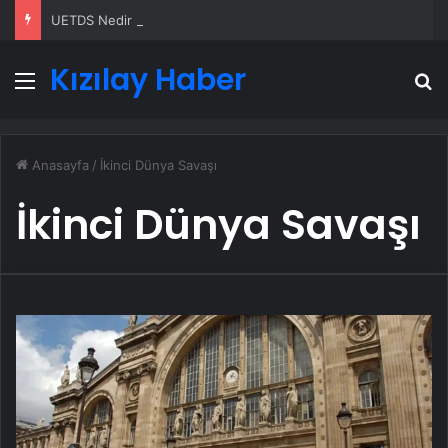
UETDS Nedir ? Uetds.com İle Akıllı Dijital Taşımacılık Yazılımı
Kızılay Haber
Menü
A
Anasayfa
/
İkinci Dünya Savaşı
İkinci Dünya Savaşı