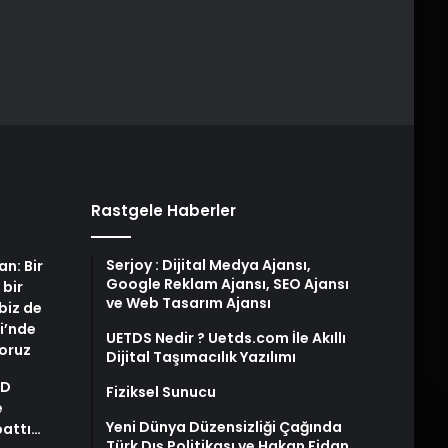
Rastgele Haberler
Serjoy : Dijital Medya Ajansı,
an: Bir
Google Reklam Ajansı, SEO Ajansı
 bir
ve Web Tasarım Ajansı
biz de
i’nde
UETDS Nedir ? Uetds.com İle Akıllı
yoruz
Dijital Taşımacılık Yazılımı
AD
Fiziksel Sunucu
e
Yeni Dünya Düzensizliği Çağında
pattı…
Türk Dış Politikası ve Hakan Fidan