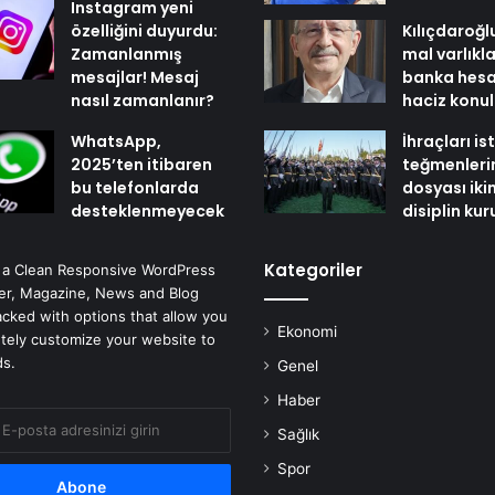
Instagram yeni
özelliğini duyurdu:
Kılıçdaroğl
Zamanlanmış
mal varlıkl
mesajlar! Mesaj
banka hesa
nasıl zamanlanır?
haciz konu
WhatsApp,
İhraçları i
2025’ten itibaren
teğmenleri
bu telefonlarda
dosyası iki
desteklenmeyecek
disiplin ku
Kategoriler
 a Clean Responsive WordPress
r, Magazine, News and Blog
cked with options that allow you
Ekonomi
tely customize your website to
ds.
Genel
Haber
Sağlık
Spor