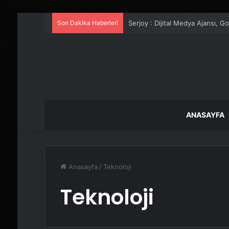
Son Dakika Haberleri
UETDS Nedir ? Uetds.com İle Akıll
ANASAYFA
Anasayfa
/
Teknoloji
Teknoloji