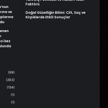
Faktörü
u’nun
arına ve
Doğal Güzelliğin Bilimi: Cilt, Saç ve
plarına
Kirpiklerde Etkili Sonuçlar
ldu
stenen
n
nci kez
rulunda
(99)
(263)
(154)
(1)
(1)