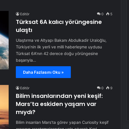
Editör
0
5
Türksat 6A kalıcı yörüngesine
ulaştı
Ulaştırma ve Altyapı Bakanı Abdulkadir Uraloğlu,
Türkiye’nin ilk yerli ve milli haberleşme uydusu
Türksat 6A’nın 42 derece doğu yörüngesine
başarıyla…
Daha Fazlasını Oku »
Editör
0
9
Bilim insanlarından yeni keşif:
Mars’ta eskiden yaşam var
mıydı?
Bilim insanları Mars’ta görev yapan Curiosity keşif
aracının araştırmalarından yola çıkarak Kızıl