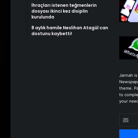
İhraçları istenen teğmenlerin
dosyası ikinci kez disiplin
kurulunda
8 aylık hamile Neslihan Atagül can
dostunu kaybetti!
Jannah is
Newspape
theme. Pa
to comple
your nee
E-
posta
adresinizi
girin