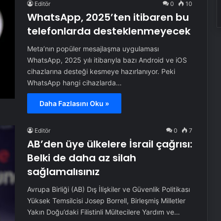
Editör
0
10
WhatsApp, 2025’ten itibaren bu
telefonlarda desteklenmeyecek
Meta’nın popüler mesajlaşma uygulaması
WhatsApp, 2025 yılı itibarıyla bazı Android ve iOS
cihazlarına desteği kesmeye hazırlanıyor. Peki
WhatsApp hangi cihazlarda…
Daha Fazlasını Oku »
Editör
0
7
AB’den üye ülkelere İsrail çağrısı:
Belki de daha az silah
sağlamalısınız
Avrupa Birliği (AB) Dış İlişkiler ve Güvenlik Politikası
Yüksek Temsilcisi Josep Borrell, Birleşmiş Milletler
Yakın Doğu’daki Filistinli Mültecilere Yardım ve…