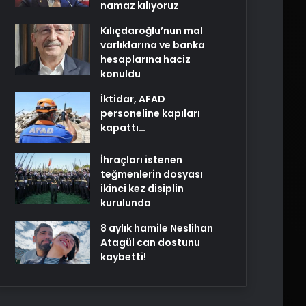
namaz kılıyoruz
Kılıçdaroğlu’nun mal
varlıklarına ve banka
hesaplarına haciz
konuldu
İktidar, AFAD
personeline kapıları
kapattı…
İhraçları istenen
teğmenlerin dosyası
ikinci kez disiplin
kurulunda
8 aylık hamile Neslihan
Atagül can dostunu
kaybetti!