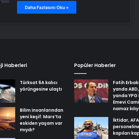
Daha Fazlasını Oku »
ji Haberleri
Popüler Haberler
Türksat 6A kalıcı
Fatih Erbak
yörüngesine ulaştı
yanda ABD,
yanda YPG 
Emevi Cami
namaz kılı
Bilim insanlarından
yeni keşif: Mars’ta
İktidar, AF
eskiden yaşam var
personelin
mıydı?
kapıları ka