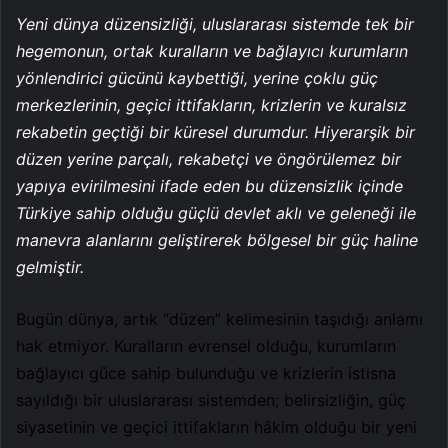
Yeni dünya düzensizliği, uluslararası sistemde tek bir
hegemonun, ortak kuralların ve bağlayıcı kurumların
yönlendirici gücünü kaybettiği, yerine çoklu güç
merkezlerinin, geçici ittifakların, krizlerin ve kuralsız
rekabetin geçtiği bir küresel durumdur. Hiyerarşik bir
düzen yerine parçalı, rekabetçi ve öngörülemez bir
yapıya evirilmesini ifade eden bu düzensizlik içinde
Türkiye sahip olduğu güçlü devlet aklı ve geleneği ile
manevra alanlarını geliştirerek bölgesel bir güç haline
gelmiştir.
Bugün dünya, artık “düzen” kelimesinin taşıdığı anlamı
hak etmiyor. Kuralların evrensel olduğu, kurumların
bağlayıcı güce sahip bulunduğu ve krizlerin istisna
sayıldığı bir uluslararası sistemden; belirsizliğin, güç
siyasetinin ve geçici ittifakların hâkim olduğu bir yeni