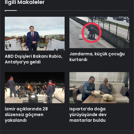
İlgili Makaleler
Jandarma, küçük çocuğu
ABD Dışişleri Bakanı Rubio,
kurtardı
Antalya’ya geldi
İzmir açıklarında 28
Isparta’da doğa
düzensiz göçmen
yürüyüşünde dev
yakalandı
mantarlar buldu