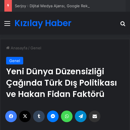
Serjoy : Dijital Medya Ajansı, Google Reklam Ajansı, SEO Ajansı ve Web Tasarım Ajansı
Kızılay Haber
Menü
A
Anasayfa
/
Genel
Genel
Yeni Dünya Düzensizliği
Çağında Türk Dış Politikası
ve Hakan Fidan Faktörü
Facebook
X
Tumblr
Messenger
WhatsApp
Telegram
Email'den paylaş