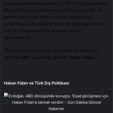
anlayışını beraberinde getiriyor. NATO üyeliği sürerken
Rusya ile diyalog kanallarının açık tutulması, Batı ile
gerilim yaşanırken Afrika ve Asya açılımlarının
hızlanması ya da bölgesel krizlerde doğrudan sahaya
inen bir diplomasi dili bu anlayışın somut
yansımalarıdır.
Türkiye’de bu dönüşümün arkasında ise kişisel bir
faktörün altını ise çizmek gerekir:
Hakan Fidan.
Hakan Fidan ve Türk Dış Politikası