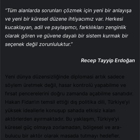
“Tüm alanlarda sorunları çözmek için yeni bir anlayışa
ve yeni bir küresel düzene ihtiyacımız var. Herkesi
kucaklayan, adil ve paylaşımcı, farklılıkları zenginlik
olarak gören ve güvene dayalı bir sistem kurmak bir
seçenek değil zorunluluktur.”
Recep Tayyip Erdoğan
Yeni dünya düzensizliğinde diplomasi artık sadece
söylem üretmek değil, hasar kontrolü yapabilme ve
fırsat pencerelerini doğru zamanda açabilme sanatıdır.
Hakan Fidan’ın temsil ettiği dış politika dili, Türkiye’yi
yüksek ideallerle konuşup sahada etkisiz kalan
aktörlerden ayırmaktadır. Bu yaklaşım, Türkiye’yi
küresel güç olmaya zorlamadan, bölgesel ve ara-
bulucu bir aktör olarak masada tutmayı hedefler.