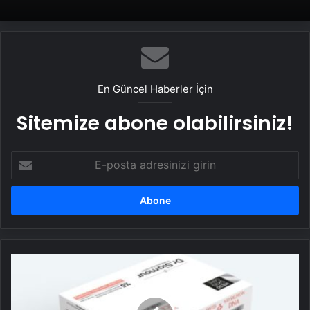
En Güncel Haberler İçin
Sitemize abone olabilirsiniz!
E-
posta
adresinizi
girin
Doğal
Güzelliğin
Bilimi:
Cilt,