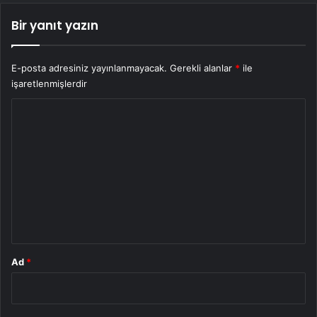
Bir yanıt yazın
E-posta adresiniz yayınlanmayacak.
Gerekli alanlar
*
ile
işaretlenmişlerdir
Y
o
r
u
m
*
Ad
*