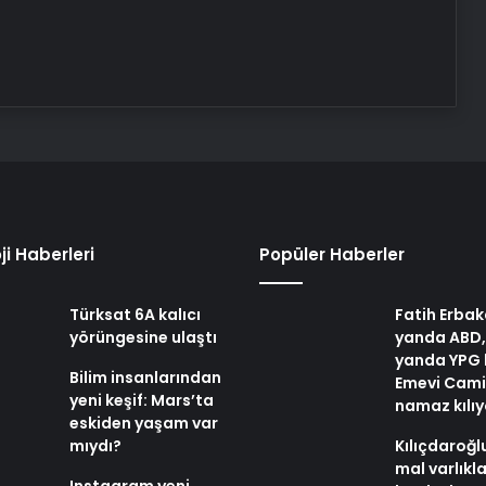
ji Haberleri
Popüler Haberler
Türksat 6A kalıcı
Fatih Erbak
yörüngesine ulaştı
yanda ABD,
yanda YPG 
Bilim insanlarından
Emevi Cami
yeni keşif: Mars’ta
namaz kılı
eskiden yaşam var
mıydı?
Kılıçdaroğl
mal varlıkl