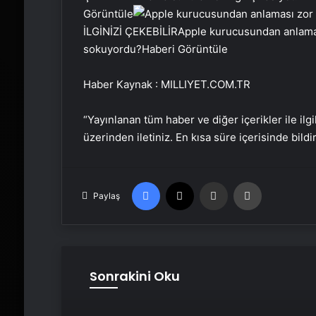
Görüntüle
İLGİNİZİ ÇEKEBİLİR
Apple kurucusundan anlaması 
sokuyordu?
Haberi Görüntüle
Haber Kaynak : MILLIYET.COM.TR
“Yayınlanan tüm haber ve diğer içerikler ile ilgil
üzerinden iletiniz. En kısa süre içerisinde bildi
Facebook
X
Email'den paylaş
Yaz
Paylaş
Sonrakini Oku