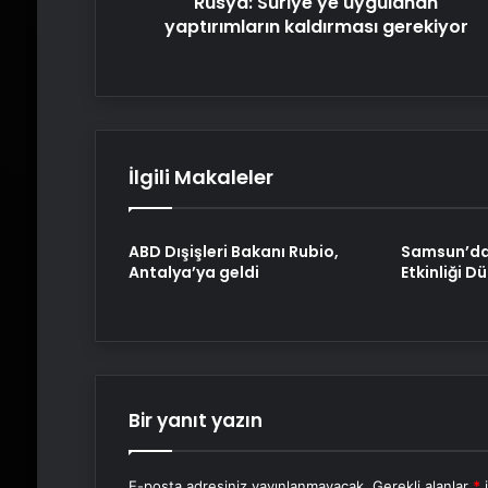
Rusya: Suriye'ye uygulanan
yaptırımların kaldırması gerekiyor
İlgili Makaleler
ABD Dışişleri Bakanı Rubio,
Samsun’da 
Antalya’ya geldi
Etkinliği D
Bir yanıt yazın
E-posta adresiniz yayınlanmayacak.
Gerekli alanlar
*
i