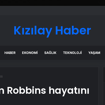
Kızılay Haber
HABER
EKONOMI
SAĞLIK
TEKNOLOJI
YAŞAM
ti
m Robbins hayatını