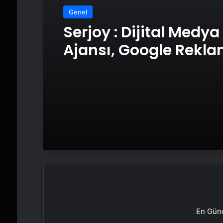
Genel
Serjoy : Dijital Medya
Ajansı, Google Rekl
Ajansı, SEO Ajansı v
Tasarım Ajansı
En Günc