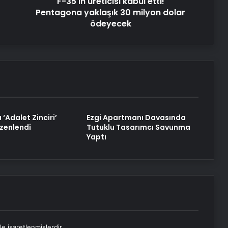
F-35'in üreticisi kabul etti!
dolar
ödeyecek
Pentagona yaklaşık 30 milyon dolar
ödeyecek
‘Adalet Zinciri’
Ezgi Apartmanı Davasında
üzenlendi
Tutuklu Tasarımcı Savunma
Yaptı
le işaretlenmişlerdir