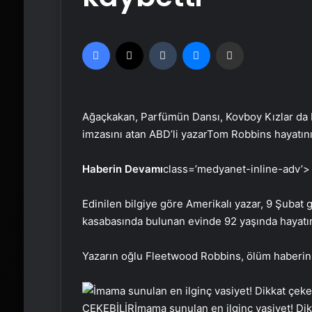
Facebook
X
Tumblr
Messenger
Email'den paylaş
Ağaçkakan, Parfümün Dansı, Kovboy Kızlar da H
imzasını atan ABD’li yazarTom Robbins hayatını
Haberin Devamı
class=’medyanet-inline-adv’>
Edinilen bilgiye göre Amerikalı yazar, 9 Şuba
kasabasında bulunan evinde 92 yaşında hayatın
Yazarın oğlu Fleetwood Robbins, ölüm haberini
ÇEKEBİLİR
İmama sunulan en ilginç vasiyet! Dikka