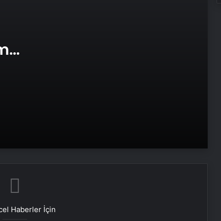
Doğal Güzelliğin Bilimi: Cilt, Saç ve
Kirpiklerde Etkili Sonuçlar
am
Datahost İle Güvenilir Sunucu
e Web
Hizmetleri
ABD’den Türkiye’ye füze satışı onayı
Bayraktar TB3 SİHA’lardan
DENİZKURDU-2025 Tatbikatı’nda tam
isabet
İstanbul’da kritik toplantı… Nükleer
görüşmelerde ev sahibi olacak
el Haberler İçin