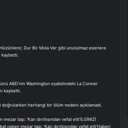
üzünlenir, Dur Bir Mola Ver gibi unutulmaz eserlere
 kaybetti.
t günü ABD’nin Washington eyaletindeki La Conner
ı kaybetti.
 doğrularken herhangi bir ölüm nedeni açıklamadı.
İLGİNİZİ
t çeken mezar taşı: ‘Karı dırıltısından vefat etti’
Haberi