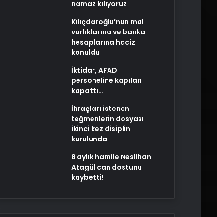
namaz kılıyoruz
Kılıçdaroğlu’nun mal
varlıklarına ve banka
hesaplarına haciz
konuldu
İktidar, AFAD
personeline kapıları
kapattı…
İhraçları istenen
teğmenlerin dosyası
ikinci kez disiplin
kurulunda
8 aylık hamile Neslihan
Atagül can dostunu
kaybetti!