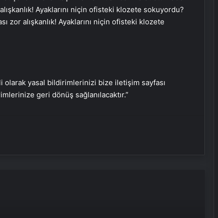
zor alışkanlık! Ayaklarını niçin ofisteki klozete
Serjoy : Dijital Medya Ajansı, Google
Reklam Ajansı, SEO Ajansı ve Web
i olarak yasal bildirimlerinizi bize iletişim sayfası
Tasarım Ajansı
rimlerinize geri dönüş sağlanılacaktır.”
UETDS Nedir ? Uetds.com İle Akıllı
Dijital Taşımacılık Yazılımı
Fiziksel Sunucu
Yeni Dünya Düzensizliği Çağında
Türk Dış Politikası ve Hakan Fidan
Faktörü