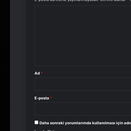
Y
o
r
u
m
*
Ad
*
E-posta
*
Daha sonraki yorumlarımda kullanılması için adı