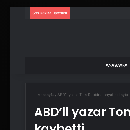
Son Dakika Haberleri
ANASAYFA
Anasayfa
/
ABD’li yazar Tom Robbins hayatını kaybet
ABD’li yazar To
kaybetti