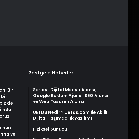
Rastgele Haberler
Serjoy : Dijital Medya Ajansı,
an: Bir
Google Reklam Ajansı, SEO Ajansı
 bir
ve Web Tasarım Ajansı
biz de
i’nde
UETDS Nedir ? Uetds.com İle Akıllı
yoruz
Dijital Taşımacılık Yazılımı
u’nun
Fiziksel Sunucu
arına ve