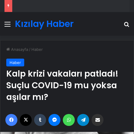
Kızılay Haber
Menü
A
Anasayfa
/
Haber
Haber
Kalp krizi vakaları patladı!
Suçlu COVID-19 mu yoksa
aşılar mı?
Facebook
X
Tumblr
Messenger
WhatsApp
Telegram
Email'den paylaş