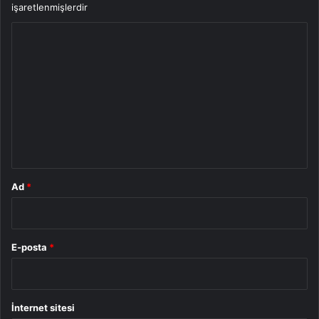
işaretlenmişlerdir
Y
o
r
u
m
*
Ad
*
E-posta
*
İnternet sitesi