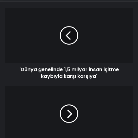
'Dünya
genelinde
1,5
milyar
insan
işitme
kaybıyla
karşı
karşıya'
'Dünya genelinde 1,5 milyar insan işitme
kaybıyla karşı karşıya'
ABD'de,
yiyecek
ve
içeceklere
katılan
bir
gıda
boyası