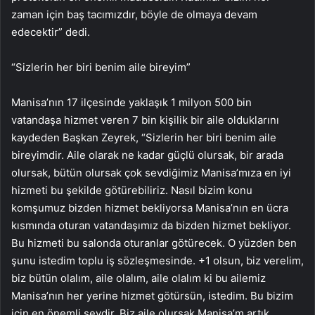
zaman için baş tacımızdır, böyle de olmaya devam
edecektir” dedi.
“Sizlerin her biri benim aile bireyim”
Manisa’nın 17 ilçesinde yaklaşık 1 milyon 500 bin
vatandaşa hizmet veren 7 bin kişilik bir aile olduklarını
kaydeden Başkan Zeyrek, “Sizlerin her biri benim aile
bireyimdir. Aile olarak ne kadar güçlü olursak, bir arada
olursak, bütün olursak çok sevdiğimiz Manisa’mıza en iyi
hizmeti bu şekilde götürebiliriz. Nasıl bizim konu
komşumuz bizden hizmet bekliyorsa Manisa’nın en ücra
kısmında oturan vatandaşımız da bizden hizmet bekliyor.
Bu hizmeti bu salonda oturanlar götürecek. O yüzden ben
şunu istedim toplu iş sözleşmesinde. +1 olsun, biz verelim,
biz bütün olalım, aile olalım, aile olalım ki bu ailemiz
Manisa’nın her yerine hizmet götürsün, istedim. Bu bizim
için en önemli şeydir. Biz aile olursak Manisa’m artık