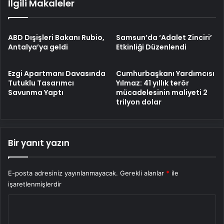
İlgili Makaleler
ABD Dışişleri Bakanı Rubio,
Samsun’da ‘Adalet Zinciri’
Antalya’ya geldi
Etkinliği Düzenlendi
Ezgi Apartmanı Davasında
Cumhurbaşkanı Yardımcısı
Tutuklu Tasarımcı
Yılmaz: 41 yıllık terör
Savunma Yaptı
mücadelesinin maliyeti 2
trilyon dolar
Bir yanıt yazın
E-posta adresiniz yayınlanmayacak.
Gerekli alanlar
*
ile
işaretlenmişlerdir
Y
o