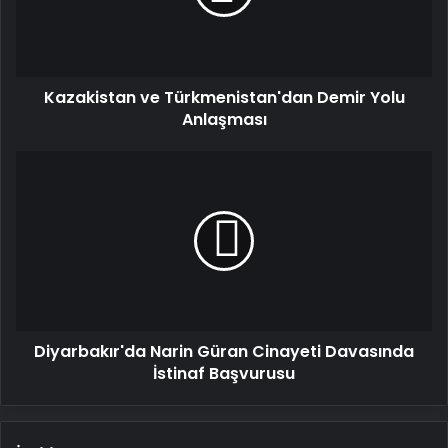
Anlaşması
Kazakistan ve Türkmenistan'dan Demir Yolu
Anlaşması
Diyarbakır'da
Narin
Güran
Cinayeti
Davasında
İstinaf
Başvurusu
Diyarbakır'da Narin Güran Cinayeti Davasında
İstinaf Başvurusu