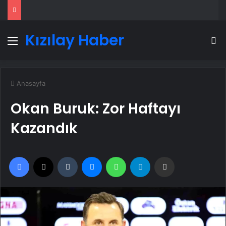
Kızılay Haber
Menü
A
Anasayfa
Okan Buruk: Zor Haftayı
Kazandık
Facebook
X
Tumblr
Messenger
WhatsApp
Telegram
Email'den paylaş