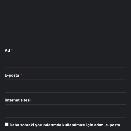
r
u
m
*
Ad
*
E-posta
*
İnternet sitesi
Daha sonraki yorumlarımda kullanılması için adım, e-posta