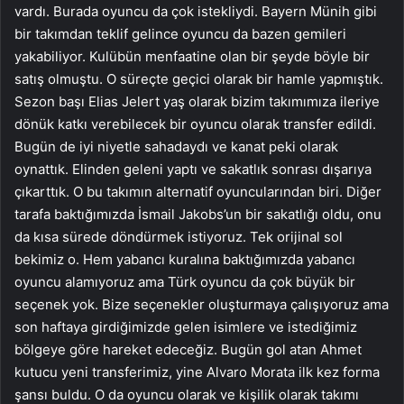
vardı. Burada oyuncu da çok istekliydi. Bayern Münih gibi
bir takımdan teklif gelince oyuncu da bazen gemileri
yakabiliyor. Kulübün menfaatine olan bir şeyde böyle bir
satış olmuştu. O süreçte geçici olarak bir hamle yapmıştık.
Sezon başı Elias Jelert yaş olarak bizim takımımıza ileriye
dönük katkı verebilecek bir oyuncu olarak transfer edildi.
Bugün de iyi niyetle sahadaydı ve kanat peki olarak
oynattık. Elinden geleni yaptı ve sakatlık sonrası dışarıya
çıkarttık. O bu takımın alternatif oyuncularından biri. Diğer
tarafa baktığımızda İsmail Jakobs’un bir sakatlığı oldu, onu
da kısa sürede döndürmek istiyoruz. Tek orijinal sol
bekimiz o. Hem yabancı kuralına baktığımızda yabancı
oyuncu alamıyoruz ama Türk oyuncu da çok büyük bir
seçenek yok. Bize seçenekler oluşturmaya çalışıyoruz ama
son haftaya girdiğimizde gelen isimlere ve istediğimiz
bölgeye göre hareket edeceğiz. Bugün gol atan Ahmet
kutucu yeni transferimiz, yine Alvaro Morata ilk kez forma
şansı buldu. O da oyuncu olarak ve kişilik olarak takımı