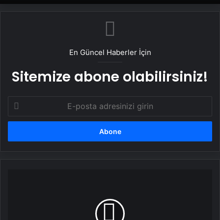
En Güncel Haberler İçin
Sitemize abone olabilirsiniz!
E-
posta
adresinizi
girin
Kazakistan
ve
Türkmenistan'dan
Demir
Yolu