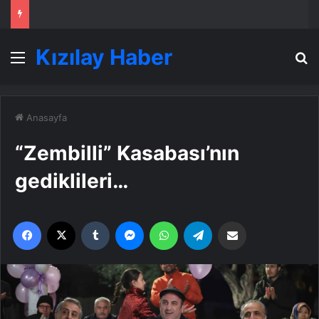
Kızılay Haber
Menü
A
Anasayfa
“Zembilli” Kasabası’nın
gediklileri…
Facebook
X
Tumblr
Messenger
WhatsApp
Telegram
Email'den paylaş