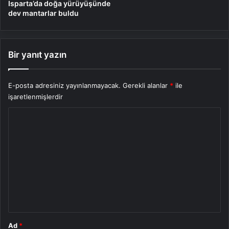
Isparta’da doğa yürüyüşünde
dev mantarlar buldu
Bir yanıt yazın
E-posta adresiniz yayınlanmayacak.
Gerekli alanlar
*
ile
işaretlenmişlerdir
Y
o
r
u
m
*
Ad
*