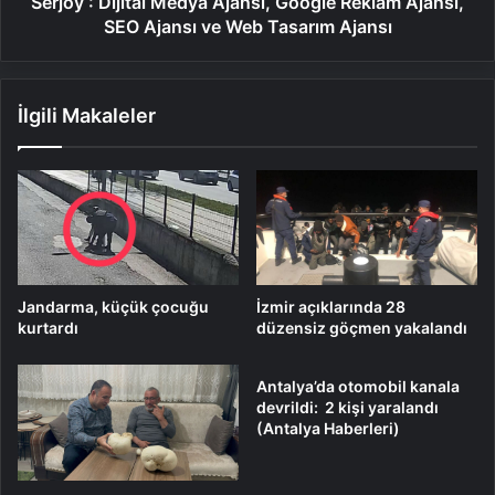
Serjoy : Dijital Medya Ajansı, Google Reklam Ajansı,
ve
SEO Ajansı ve Web Tasarım Ajansı
Web
Tasarım
Ajansı
İlgili Makaleler
Jandarma, küçük çocuğu
İzmir açıklarında 28
kurtardı
düzensiz göçmen yakalandı
Antalya’da otomobil kanala
devrildi: 2 kişi yaralandı
(Antalya Haberleri)