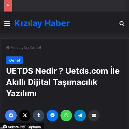
Kızılay Haber
Menü
A
Anasayfa
/
Genel
Genel
UETDS Nedir ? Uetds.com İle
Akıllı Dijital Taşımacılık
Yazılımı
Facebook
X
Tumblr
Messenger
WhatsApp
Telegram
Email'den paylaş
Ankara PPF Kaplama