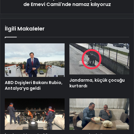
Emevi
de Emevi Camii'nde namaz kılıyoruz
Camii'nde
namaz
kılıyoruz
İlgili Makaleler
Jandarma, küçük çocuğu
ABD Dışişleri Bakanı Rubio,
kurtardı
Antalya’ya geldi