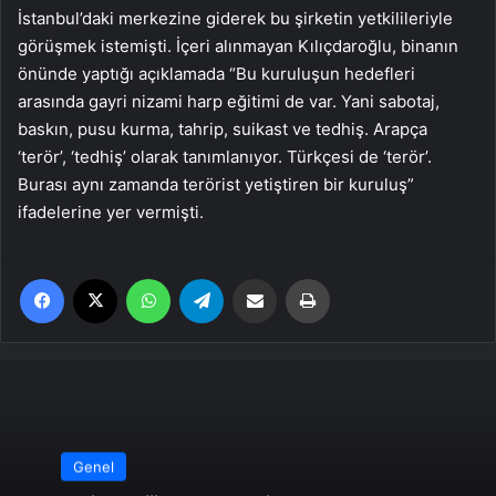
İstanbul’daki merkezine giderek bu şirketin yetkilileriyle
görüşmek istemişti. İçeri alınmayan Kılıçdaroğlu, binanın
önünde yaptığı açıklamada “Bu kuruluşun hedefleri
arasında gayri nizami harp eğitimi de var. Yani sabotaj,
baskın, pusu kurma, tahrip, suikast ve tedhiş. Arapça
‘terör’, ‘tedhiş’ olarak tanımlanıyor. Türkçesi de ‘terör’.
Burası aynı zamanda terörist yetiştiren bir kuruluş”
ifadelerine yer vermişti.
Facebook
X
WhatsApp
Telegram
Email'den paylaş
Yaz
Genel