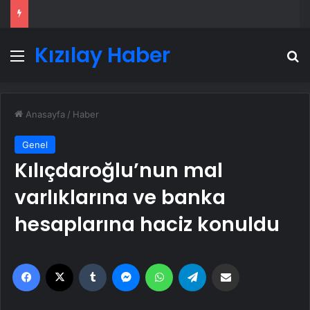
Kızılay Haber
Menü
A
Anasayfa
/
Haber
Genel
Kılıçdaroğlu’nun mal
varlıklarına ve banka
hesaplarına haciz konuldu
Facebook
X
Tumblr
Messenger
WhatsApp
Telegram
Email'den paylaş