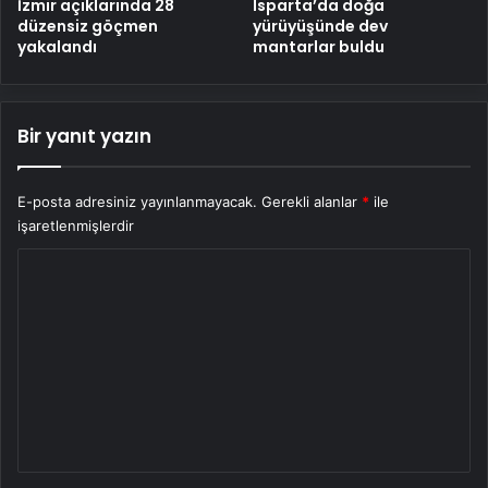
İzmir açıklarında 28
Isparta’da doğa
düzensiz göçmen
yürüyüşünde dev
yakalandı
mantarlar buldu
Bir yanıt yazın
E-posta adresiniz yayınlanmayacak.
Gerekli alanlar
*
ile
işaretlenmişlerdir
Y
o
r
u
m
*