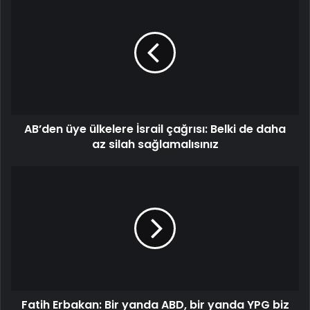
üye
ülkelere
İsrail
çağrısı:
Belki
de
daha
az
AB’den üye ülkelere İsrail çağrısı: Belki de daha
silah
sağlamalısınız
az silah sağlamalısınız
Fatih
Erbakan:
Bir
yanda
ABD,
bir
yanda
YPG
biz
Fatih Erbakan: Bir yanda ABD, bir yanda YPG biz
de