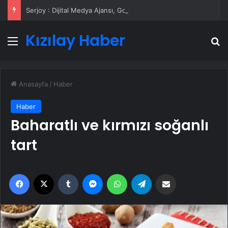
Serjoy : Dijital Medya Ajansı, Google Reklam Ajansı, SEO Ajansı ve Web Tasarım Ajansı
Kızılay Haber
Menü
A
Anasayfa
/
Haber
Haber
Baharatlı ve kırmızı soğanlı
tart
Facebook
X
Tumblr
Messenger
WhatsApp
Telegram
Email'den paylaş