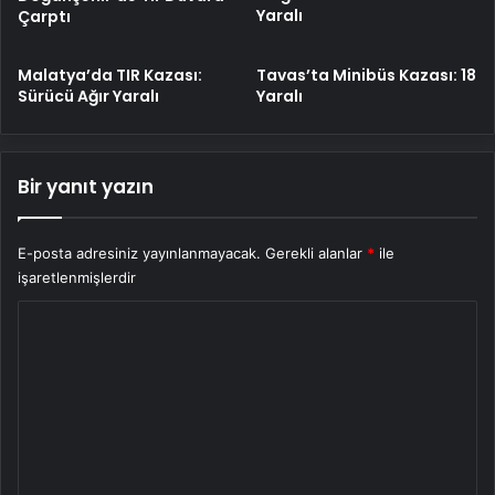
Yaralı
Çarptı
Malatya’da TIR Kazası:
Tavas’ta Minibüs Kazası: 18
Sürücü Ağır Yaralı
Yaralı
Bir yanıt yazın
E-posta adresiniz yayınlanmayacak.
Gerekli alanlar
*
ile
işaretlenmişlerdir
Y
o
r
u
m
*