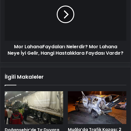
Nelerdir?
Mor
Lahana
Neye
İyi
Gelir,
Hangi
Mor LahanaFaydaları Nelerdir? Mor Lahana
Hastalıklara
Faydası
Neye İyi Gelir, Hangi Hastalıklara Faydası Vardır?
Vardır?
İlgili Makaleler
Muğla’da Trafik Kazası: 2
Doğanşehir’de Tır Duvara