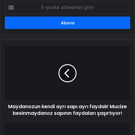
E-
posta
adresinizi
girin
Maydanozun
kendi
ayrı
sapı
ayrı
faydalı!
Mucize
besinmaydanoz
sapının
Maydanozun kendi ayrı sapı ayrı faydalı! Mucize
faydaları
şaşırtıyor!
besinmaydanoz sapının faydaları şaşırtıyor!
Mor
LahanaFaydaları