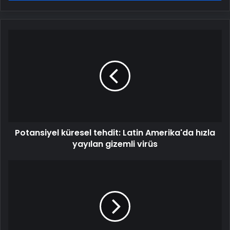
Potansiyel
küresel
tehdit:
Latin
Amerika'da
hızla
yayılan
gizemli
virüs
Potansiyel küresel tehdit: Latin Amerika'da hızla
yayılan gizemli virüs
10
bin
ebeye
simülatör
destekli
normal
doğum