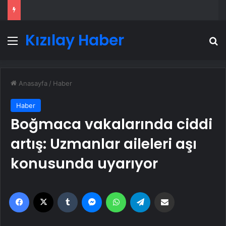
Kızılay Haber
Menü
A
Anasayfa
/
Haber
Haber
Boğmaca vakalarında ciddi
artış: Uzmanlar aileleri aşı
konusunda uyarıyor
Facebook
X
Tumblr
Messenger
WhatsApp
Telegram
Email'den paylaş