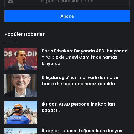
posta
adresinizi
girin
Popüler Haberler
Fatih Erbakan: Bir yanda ABD, bir yanda
YPG biz de Emevi Camii’nde namaz
kılıyoruz
Kılıçdaroğlu’nun mal varlıklarına ve
banka hesaplarına haciz konuldu
İktidar, AFAD personeline kapıları
kapattı…
İhraçları istenen teğmenlerin dosyası