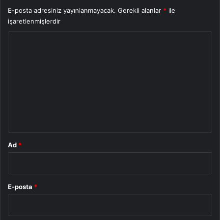
E-posta adresiniz yayınlanmayacak.
Gerekli alanlar
*
ile
işaretlenmişlerdir
Y
o
r
u
m
*
Ad
*
E-posta
*