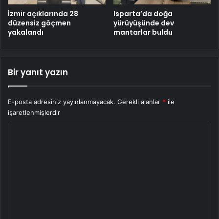
İzmir açıklarında 28
Isparta’da doğa
düzensiz göçmen
yürüyüşünde dev
yakalandı
mantarlar buldu
Bir yanıt yazın
E-posta adresiniz yayınlanmayacak.
Gerekli alanlar
*
ile
işaretlenmişlerdir
Y
o
r
u
m
*