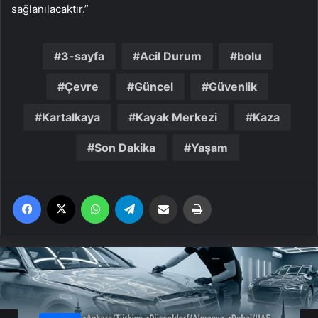
sağlanılacaktır.”
3-sayfa
Acil Durum
bolu
Çevre
Güncel
Güvenlik
Kartalkaya
Kayak Merkezi
Kaza
Son Dakika
Yaşam
Facebook
X
WhatsApp
Telegram
Email'den paylaş
Yaz