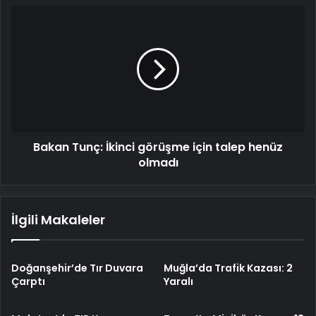
Bakan
Tunç:
İkinci
görüşme
için
talep
henüz
olmadı
Bakan Tunç: İkinci görüşme için talep henüz
olmadı
İlgili Makaleler
Doğanşehir’de Tır Duvara
Muğla’da Trafik Kazası: 2
Çarptı
Yaralı