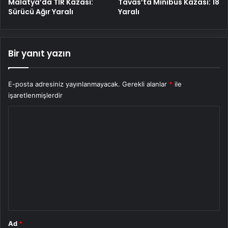
Malatya’da TIR Kazası:
Tavas’ta Minibüs Kazası: 18
Sürücü Ağır Yaralı
Yaralı
Bir yanıt yazın
E-posta adresiniz yayınlanmayacak.
Gerekli alanlar
*
ile
işaretlenmişlerdir
Y
o
r
u
m
*
Ad
*