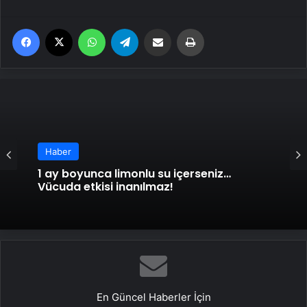
Facebook
X
WhatsApp
Telegram
Email'den paylaş
Yaz
Haber
1 ay boyunca limonlu su içerseniz…
Vücuda etkisi inanılmaz!
En Güncel Haberler İçin