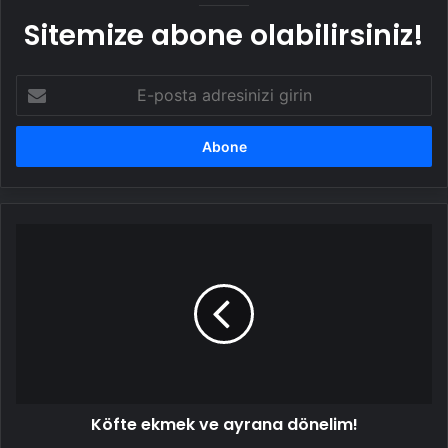
Sitemize abone olabilirsiniz!
E-
posta
adresinizi
girin
Köfte
ekmek
ve
ayrana
dönelim!
Köfte ekmek ve ayrana dönelim!