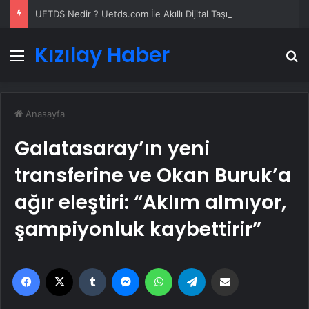
UETDS Nedir ? Uetds.com İle Akıllı Dijital Taşımacılık Yazılımı
Kızılay Haber
Menü
A
Anasayfa
Galatasaray’ın yeni
transferine ve Okan Buruk’a
ağır eleştiri: “Aklım almıyor,
şampiyonluk kaybettirir”
Facebook
X
Tumblr
Messenger
WhatsApp
Telegram
Email'den paylaş