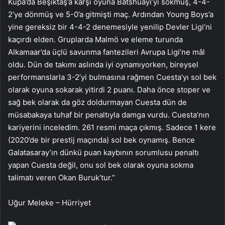
Kupa’da Beşiktaş’a karşı oyuna Batshuayi’yi sokmuş, 4-4-
2’ye dönmüş ve 5-0’a gitmişti maç. Ardından Young Boys’a
yine gereksiz bir 4-4-2 denemesiyle yenilip Devler Ligi’ni
kaçırdı elden. Gruplarda Malmö ve eleme turunda
Alkamaar’da üçlü savunma fantezileri Avrupa Ligi’ne mâl
oldu. Dün de takımı aslında iyi oynamıyorken, bireysel
performanslarla 3-2’yi bulmasına rağmen Cuesta’yı sol bek
olarak oyuna sokarak yitirdi 2 puanı. Daha önce stoper ve
sağ bek olarak da göz doldurmayan Cuesta dün de
müsabakaya tuhaf bir penaltıyla damga vurdu. Cuesta’nın
kariyerini inceledim. 261 resmi maça çıkmış. Sadece 1 kere
(2020’de bir prestij maçında) sol bek oynamış. Bence
Galatasaray’ın dünkü puan kaybının sorumlusu penaltı
yapan Cuesta değil, onu sol bek olarak oyuna sokma
talimatı veren Okan Buruk’tur.”
Uğur Meleke – Hürriyet