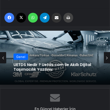
Facebook
X
WhatsApp
Telegram
Email'den paylaş
Yaz
Genel
Genel
UETDS Nedir ? Uetds.com İle Akıllı Dijital
Taşımacılık Yazılımı
Fiziksel Sunucu
En Güncel Haberler İçin