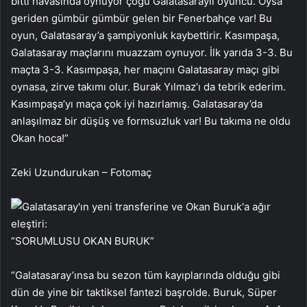
bitti havasında oynuyor çoğu Galatasaraylı oyuncu. Oysa
geriden gümbür gümbür gelen bir Fenerbahçe var! Bu
oyun, Galatasaray’a şampiyonluk kaybettirir. Kasımpaşa,
Galatasaray maçlarını muazzam oynuyor. İlk yarıda 3-3. Bu
maçta 3-3. Kasımpaşa, her maçını Galatasaray maçı gibi
oynasa, zirve takımı olur. Burak Yılmaz’ı da tebrik ederim.
Kasımpaşa’yı maça çok iyi hazırlamış. Galatasaray’da
anlaşılmaz bir düşüş ve formsuzluk var! Bu takıma ne oldu
Okan hoca!”
Zeki Uzundurukan – Fotomaç
“SORUMLUSU OKAN BURUK”
“Galatasaray’ınsa bu sezon tüm kayıplarında olduğu gibi
dün de yine bir taktiksel fantezi başrolde. Buruk, Süper