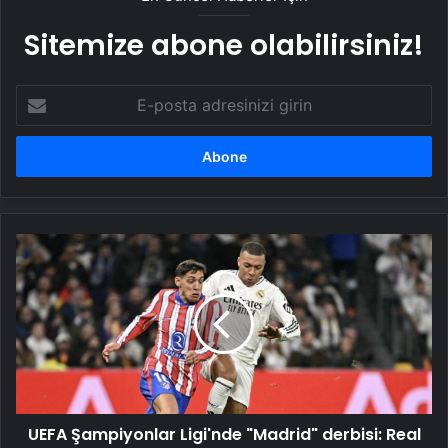
Sitemize abone olabilirsiniz!
E-
posta
adresinizi
girin
UEFA
Şampiyonlar
Ligi'nde
"Madrid"
derbisi:
Real
-
Atletico
UEFA Şampiyonlar Ligi'nde "Madrid" derbisi: Real