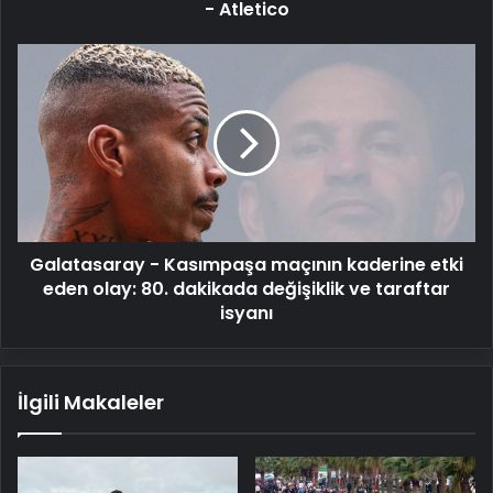
- Atletico
Galatasaray
-
Kasımpaşa
maçının
kaderine
etki
eden
olay:
80.
Galatasaray - Kasımpaşa maçının kaderine etki
dakikada
değişiklik
eden olay: 80. dakikada değişiklik ve taraftar
ve
isyanı
taraftar
isyanı
İlgili Makaleler