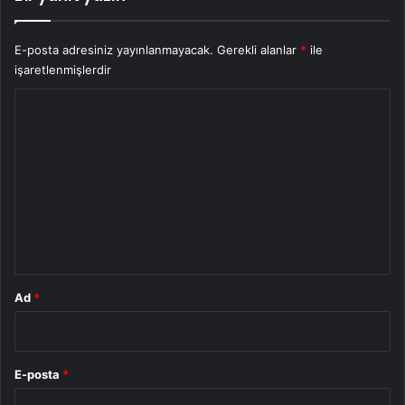
E-posta adresiniz yayınlanmayacak.
Gerekli alanlar
*
ile
işaretlenmişlerdir
Y
o
r
u
m
*
Ad
*
E-posta
*