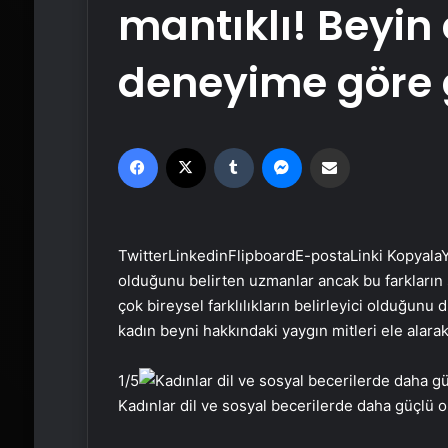
mantıklı! Beyin 
deneyime göre g
Facebook
X
Tumblr
Messenger
Email'den paylaş
Twitter
Linkedin
Flipboard
E-posta
Linki Kopyala
Y
olduğunu belirten uzmanlar ancak bu farkların 
çok bireysel farklılıkların belirleyici olduğunu
kadın beyni hakkındaki yaygın mitleri ele alara
1
/5
Kadınlar dil ve sosyal becerilerde daha güçlü o