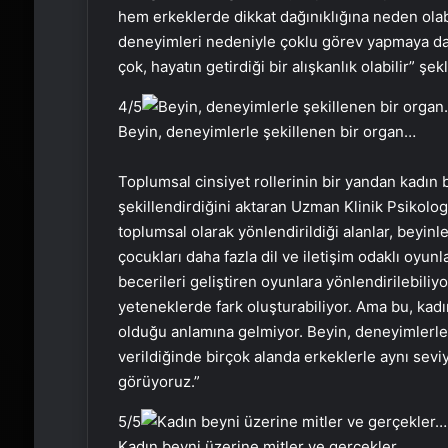
hem erkeklerde dikkat dağınıklığına neden olabi
deneyimleri nedeniyle çoklu görev yapmaya daha 
çok, hayatın getirdiği bir alışkanlık olabilir” şe
4
/5
Beyin, deneyimlerle şekillenen bir organ…
Toplumsal cinsiyet rollerinin bir yandan kadın b
şekillendirdiğini aktaran Uzman Klinik Psikolog
toplumsal olarak yönlendirildiği alanlar, beyinler
çocukları daha fazla dil ve iletişim odaklı oyun
becerileri geliştiren oyunlara yönlendirilebili
yeteneklerde fark oluşturabiliyor. Ama bu, kadın
olduğu anlamına gelmiyor. Beyin, deneyimlerle ş
verildiğinde birçok alanda erkeklerle aynı sevi
görüyoruz.”
5
/5
Kadın beyni üzerine mitler ve gerçekler…