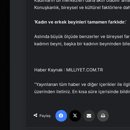
Kadınların dil merkezleri daha aktif olabilir a
Konuşkanlık, bireysel ve kültürel faktörlere dah
‘Kadın ve erkek beyinleri tamamen farklıdır.’
Aslında büyük ölçüde benzerler ve bireysel farkl
kadının beyni, başka bir kadının beyninden bile d
Haber Kaynak : MILLIYET.COM.TR
“Yayınlanan tüm haber ve diğer içerikler ile ilgil
üzerinden iletiniz. En kısa süre içerisinde bildi
Facebook
X
Email'den paylaş
Yaz
Paylaş