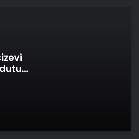
Sağlık Bakanlığına 19 bin personel
alımı yapılacak
Boğmaca vakalarında ciddi artış:
izevi
Uzmanlar aileleri aşı konusunda
uyarıyor
 dutun
10 bin ebeye simülatör destekli
normal doğum eğitimi
Ülke Yeşilay’larından bağımlılıklara
karşı anlamlı çağrı: Birlikte daha
güçlüyüz
İstanbul’da 3 ayda yaklaşık 41
milyon muayene hizmeti sunuldu