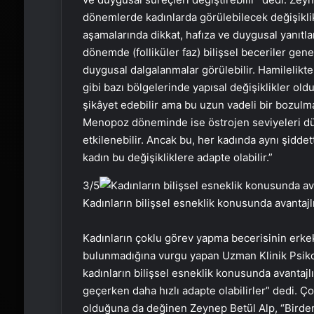
dönemlerde kadınlarda görülebilecek değişiklik
aşamalarında dikkat, hafıza ve duygusal yanıtla
dönemde (folliküler faz) bilişsel beceriler genell
duygusal dalgalanmalar görülebilir. Hamilelikte b
gibi bazı bölgelerinde yapısal değişiklikler ol
şikâyet edebilir ama bu uzun vadeli bir bozulma
Menopoz döneminde ise östrojen seviyeleri düşt
etkilenebilir. Ancak bu, her kadında aynı şidde
kadın bu değişikliklere adapte olabilir.”
3
/5
Kadınların bilişsel esneklik konusunda avantajlı 
Kadınların çoklu görev yapma becerisinin erke
bulunmadığına vurgu yapan Uzman Klinik Psikol
kadınların bilişsel esneklik konusunda avantajl
geçerken daha hızlı adapte olabilirler” dedi. 
olduğuna da değinen Zeynep Betül Alp, “Birden