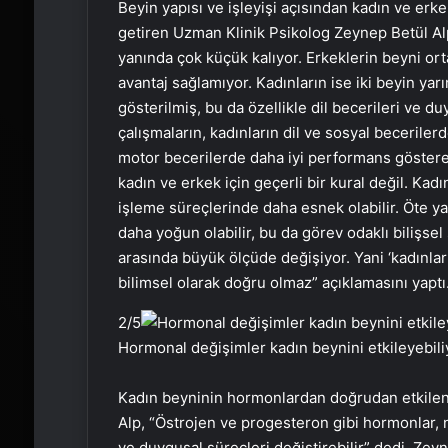
Beyin yapısı ve işleyişi açısından kadın ve erke
getiren Uzman Klinik Psikolog Zeynep Betül Alp, 
yanında çok küçük kalıyor. Erkeklerin beyni ort
avantaj sağlamıyor. Kadınların ise iki beyin ya
gösterilmiş, bu da özellikle dil becerileri ve du
çalışmaların, kadınların dil ve sosyal becerile
motor becerilerde daha iyi performans göstere
kadın ve erkek için geçerli bir kural değil. Kadın
işleme süreçlerinde daha esnek olabilir. Öte ya
daha yoğun olabilir, bu da görev odaklı bilişsel
arasında büyük ölçüde değişiyor. Yani ‘kadınlar
bilimsel olarak doğru olmaz” açıklamasını yaptı
2
/5
Hormonal değişimler kadın beynini etkileyebili
Kadın beyninin hormonlardan doğrudan etkilen
Alp, “Östrojen ve progesteron gibi hormonlar, n
ve duygusal süreçleri değiştirebilir” dedi. Ze