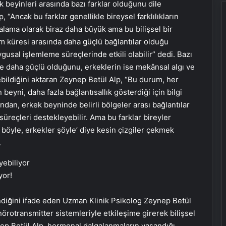
k beyinleri arasında bazı farklar olduğunu dile
“Ancak bu farklar genellikle bireysel farklılıkların
alama olarak biraz daha büyük ama bu bilişsel bir
rım küresi arasında daha güçlü bağlantılar olduğu
ygusal işlemleme süreçlerinde etkili olabilir” dedi. Bazı
rde daha güçlü olduğunu, erkeklerin ise mekânsal algı ve
bildiğini aktaran Zeynep Betül Alp, “Bu durum, her
 beyni, daha fazla bağlantısallık gösterdiği için bilgi
ndan, erkek beyninde belirli bölgeler arası bağlantılar
 süreçleri destekleyebilir. Ama bu farklar bireyler
 böyle, erkekler şöyle’ diye kesin çizgiler çekmek
.
yor!
diğini ifade eden Uzman Klinik Psikolog Zeynep Betül
örotransmitter sistemleriyle etkileşime girerek bilişsel
ynep Betül Alp, hormonal dalgalanmaların yaşandığı