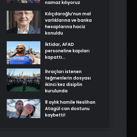
namaz kılıyoruz
Kılıçdaroğlu’nun mal
varlıklarına ve banka
hesaplarına haciz
konuldu
İktidar, AFAD
personeline kapıları
kapattı…
İhraçları istenen
teğmenlerin dosyası
ikinci kez disiplin
kurulunda
8 aylık hamile Neslihan
Atagül can dostunu
kaybetti!