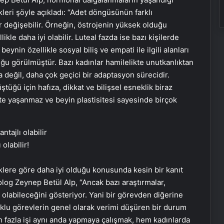
leri şöyle açıkladı: “Adet döngüsünün farklı
r değişebilir. Örneğin, östrojenin yüksek olduğu
ikle daha iyi olabilir. Luteal fazda ise bazı kişilerde
eynin özellikle sosyal biliş ve empati ile ilgili alanları
duğu görülmüştür. Bazı kadınlar hamilelikte unutkanlıktan
 değil, daha çok geçici bir adaptasyon sürecidir.
üğü için hafıza, dikkat ve bilişsel esneklik biraz
tte yaşanmaz ve beyin plastisitesi sayesinde birçok
olabilir!
klere göre daha iyi olduğu konusunda kesin bir kanıt
og Zeynep Betül Alp, “Ancak bazı araştırmalar,
ı olabileceğini gösteriyor. Yani bir görevden diğerine
Çoklu görevlerin genel olarak verimi düşüren bir durum
 fazla işi aynı anda yapmaya çalışmak, hem kadınlarda