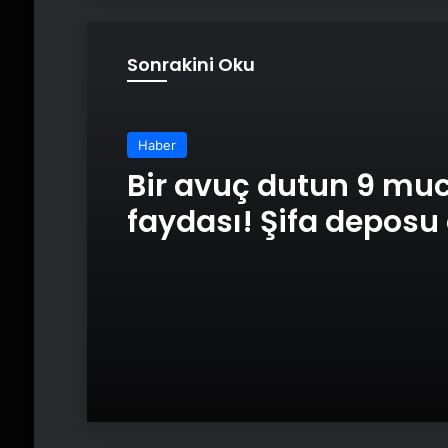
Sonrakini Oku
Haber
Bir avuç dutun 9 muc
faydası! Şifa deposu
faydaları sizi çok
şaşırtacak!