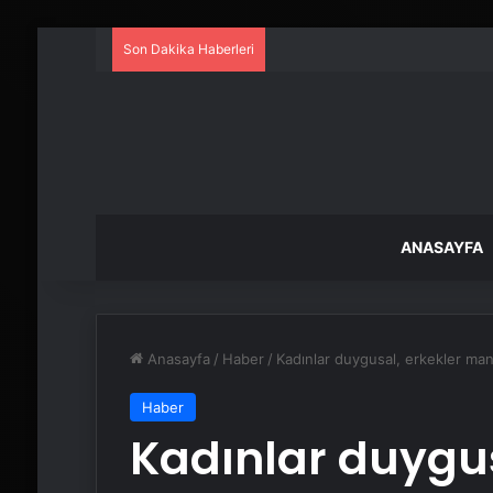
Son Dakika Haberleri
ANASAYFA
Anasayfa
/
Haber
/
Kadınlar duygusal, erkekler mant
Haber
Kadınlar duygus