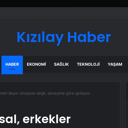
Kızılay Haber
HABER
EKONOMI
SAĞLIK
TEKNOLOJI
YAŞAM
ıklı! Beyin cinsiyete değil, deneyime göre gelişiyor
al, erkekler