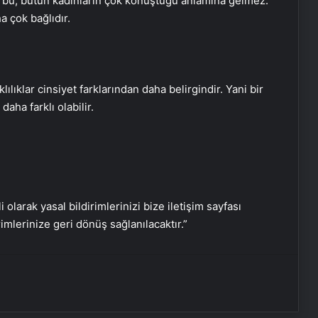
ma bu, bütün kadınların çok konuştuğu anlamına gelmez.
a çok bağlıdır.
ılıklar cinsiyet farklarından daha belirgindir. Yani bir
aha farklı olabilir.
Bir avuç dutun 9 mucizevi faydası!
Şifa deposu dutun faydaları sizi çok
şaşırtacak!
i olarak yasal bildirimlerinizi bize iletişim sayfası
rimlerinize geri dönüş sağlanılacaktır.”
1 ay boyunca limonlu su içerseniz…
Vücuda etkisi inanılmaz!
Mobil klinik ile sağlık hizmetinin
ulaşmadığı yer kalmayacak