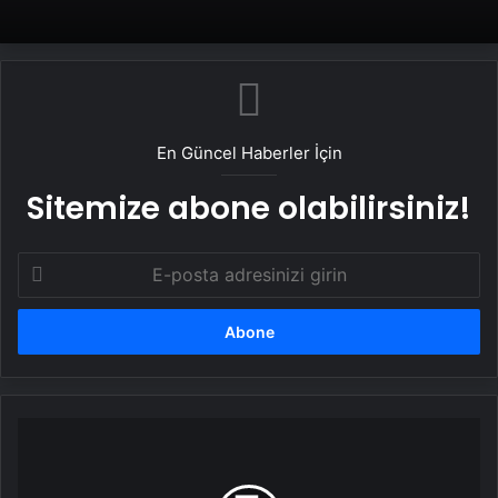
En Güncel Haberler İçin
Sitemize abone olabilirsiniz!
E-
posta
adresinizi
girin
Hadrianopolis
Antik
Kenti'nde