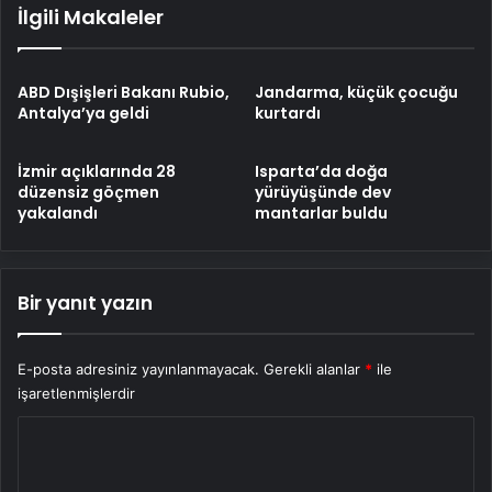
İlgili Makaleler
ABD Dışişleri Bakanı Rubio,
Jandarma, küçük çocuğu
Antalya’ya geldi
kurtardı
İzmir açıklarında 28
Isparta’da doğa
düzensiz göçmen
yürüyüşünde dev
yakalandı
mantarlar buldu
Bir yanıt yazın
E-posta adresiniz yayınlanmayacak.
Gerekli alanlar
*
ile
işaretlenmişlerdir
Y
o