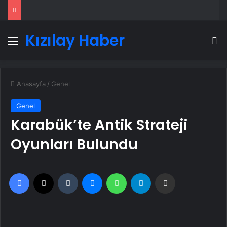
Kızılay Haber
Menü
A
Anasayfa
/
Genel
Genel
Karabük’te Antik Strateji
Oyunları Bulundu
Facebook
X
Tumblr
Messenger
WhatsApp
Telegram
Email'den paylaş