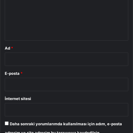
r
u
m
*
Ad
*
E-posta
*
İnternet sitesi
Daha sonraki yorumlarımda kullanılması için adım, e-posta
adresim ve site adresim bu tarayıcıya kaydedilsin.