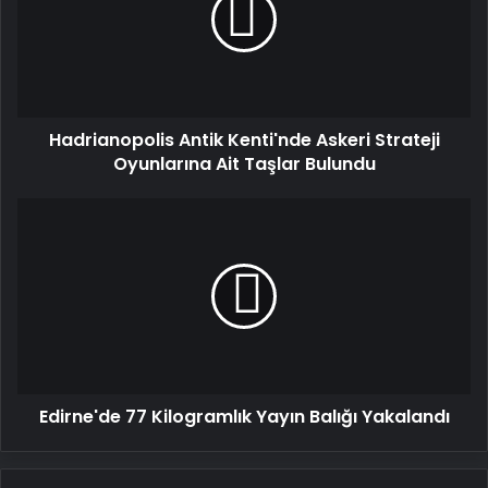
Askeri
Strateji
Oyunlarına
Ait
Taşlar
Bulundu
Hadrianopolis Antik Kenti'nde Askeri Strateji
Oyunlarına Ait Taşlar Bulundu
Edirne'de
77
Kilogramlık
Yayın
Balığı
Yakalandı
Edirne'de 77 Kilogramlık Yayın Balığı Yakalandı