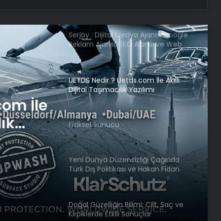
lider ve saygı duyulan bir isim
Serjoy : Dijital Medya Ajansı, Google
Reklam Ajansı, SEO Ajansı ve Web
Tasarım Ajansı
UETDS Nedir ? Uetds.com İle Akıllı
Dijital Taşımacılık Yazılımı
com İle
lık
Fiziksel Sunucu
Yeni Dünya Düzensizliği Çağında
Türk Dış Politikası ve Hakan Fidan
Faktörü
Doğal Güzelliğin Bilimi: Cilt, Saç ve
Kirpiklerde Etkili Sonuçlar