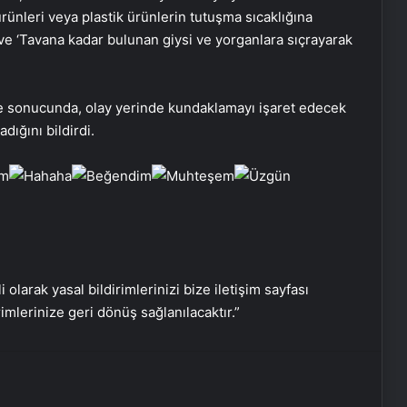
 ürünleri veya plastik ürünlerin tutuşma sıcaklığına
ve ‘Tavana kadar bulunan giysi ve yorganlara sıçrayarak
Datahost İle Güvenilir Sunucu
Hizmetleri
eme sonucunda, olay yerinde kundaklamayı işaret edecek
dığını bildirdi.
ABD’den Türkiye’ye füze satışı onayı
İstanbul’da kritik toplantı… Nükleer
görüşmelerde ev sahibi olacak
i olarak yasal bildirimlerinizi bize iletişim sayfası
Bayraktar TB3 SİHA’lardan
rimlerinize geri dönüş sağlanılacaktır.”
DENİZKURDU-2025 Tatbikatı’nda tam
isabet
NATO Genel Sekreteri Rutte: Başkan
Erdoğan NATO içinde inanılmaz bir