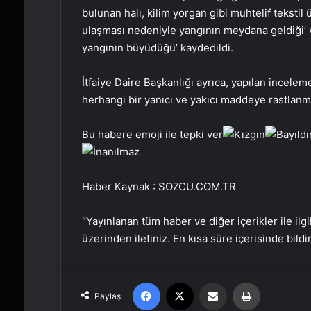
bulunan halı, kilim yorgan gibi muhtelif tekstil
ulaşması nedeniyle yangının meydana geldiği’ 
yangının büyüdüğü’ kaydedildi.
İtfaiye Daire Başkanlığı ayrıca, yapılan incel
herhangi bir yanıcı ve yakıcı maddeye rastlanma
Bu habere emoji ile tepki ver
Haber Kaynak : SOZCU.COM.TR
“Yayınlanan tüm haber ve diğer içerikler ile ilgil
üzerinden iletiniz. En kısa süre içerisinde bildi
Facebook
X
Email'den paylaş
Yaz
Paylaş