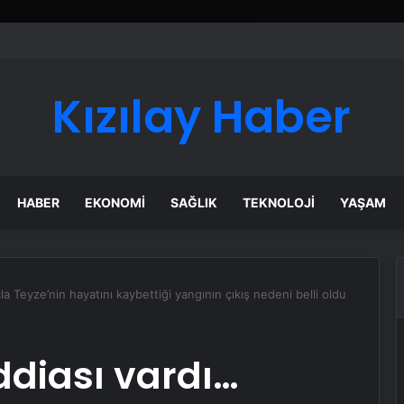
Kızılay Haber
HABER
EKONOMI
SAĞLIK
TEKNOLOJI
YAŞAM
a Teyze’nin hayatını kaybettiği yangının çıkış nedeni belli oldu
ddiası vardı…