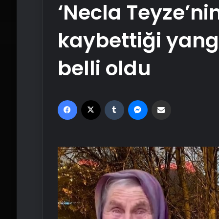
‘Necla Teyze’ni
kaybettiği yang
belli oldu
Facebook
X
Tumblr
Messenger
Email'den paylaş