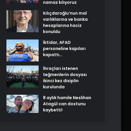
namaz kılıyoruz
Kılıçdaroğlu’nun mal
varlıklarına ve banka
hesaplarına haciz
konuldu
İktidar, AFAD
personeline kapıları
kapattı…
İhraçları istenen
teğmenlerin dosyası
ikinci kez disiplin
kurulunda
8 aylık hamile Neslihan
Atagül can dostunu
kaybetti!