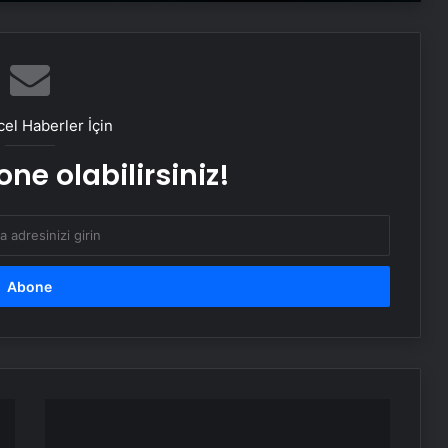
Datahost İle Güvenilir Sunucu
Hizmetleri
el Haberler İçin
ABD’den Türkiye’ye füze satışı onayı
ne olabilirsiniz!
İstanbul’da kritik toplantı… Nükleer
görüşmelerde ev sahibi olacak
Bayraktar TB3 SİHA’lardan
DENİZKURDU-2025 Tatbikatı’nda tam
isabet
NATO Genel Sekreteri Rutte: Başkan
CHP'den
Erdoğan NATO içinde inanılmaz bir
Erdoğan'a
lider ve saygı duyulan bir isim