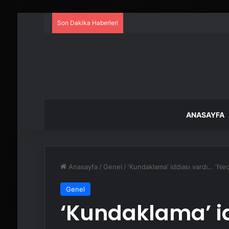
Son Dakika Haberleri
ANASAYFA
Anasayfa
/
Genel
/
‘Kundaklama’ iddiası vardı… ‘Necl
Genel
‘Kundaklama’ i