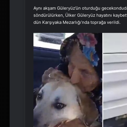
Aynı akşam Güleryüz’ün oturduğu gecekonduda y
söndürülürken, Ülker Güleryüz hayatını kaybett
dün Karşıyaka Mezarlığı’nda toprağa verildi.