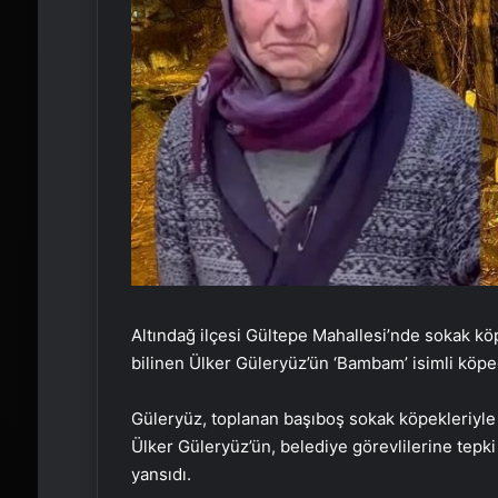
Altındağ ilçesi Gültepe Mahallesi’nde sokak kö
bilinen Ülker Güleryüz’ün ‘Bambam’ isimli köpeği
Güleryüz, toplanan başıboş sokak köpekleriyle 
Ülker Güleryüz’ün, belediye görevlilerine tepk
yansıdı.