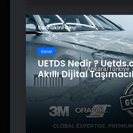
Sonrakini Oku
Genel
UETDS Nedir ? Uetds.
Akıllı Dijital Taşımacı
Yazılımı