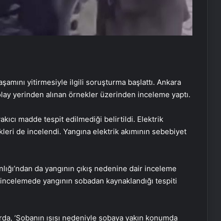
amını yitirmesiyle ilgili soruşturma başlattı. Ankara
olay yerinden alınan örnekler üzerinden inceleme yaptı.
ıcı madde tespit edilmediği belirtildi. Elektrik
leri de incelendi. Yangına elektrik akımının sebebiyet
anlığı’ndan da yangının çıkış nedenine dair inceleme
an incelemede yangının sobadan kaynaklandığı tespiti
rda, ‘Sobanın ısısı nedeniyle sobaya yakın konumda