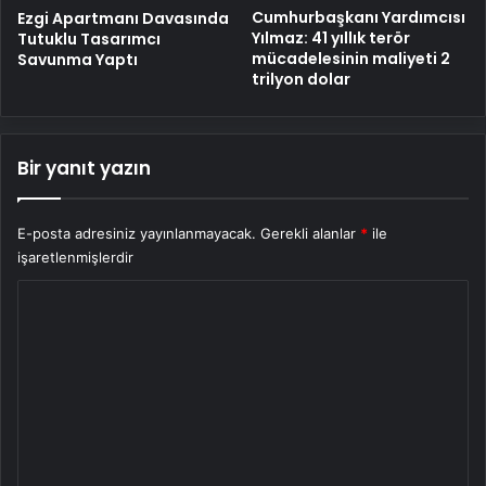
Cumhurbaşkanı Yardımcısı
Ezgi Apartmanı Davasında
Yılmaz: 41 yıllık terör
Tutuklu Tasarımcı
mücadelesinin maliyeti 2
Savunma Yaptı
trilyon dolar
Bir yanıt yazın
E-posta adresiniz yayınlanmayacak.
Gerekli alanlar
*
ile
işaretlenmişlerdir
Y
o
r
u
m
*