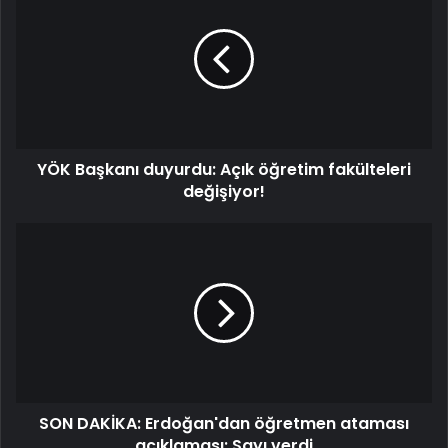
duyurdu:
Açık
öğretim
fakülteleri
değişiyor!
YÖK Başkanı duyurdu: Açık öğretim fakülteleri
değişiyor!
SON
DAKİKA:
Erdoğan'dan
öğretmen
ataması
açıklaması:
Sayı
verdi
SON DAKİKA: Erdoğan'dan öğretmen ataması
açıklaması: Sayı verdi