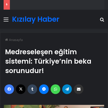
Kızılay Haber
Menü
A
Anasayfa
Medreseleşen eğitim
sistemi: Türkiye’nin beka
sorunudur!
Facebook
X
Tumblr
Messenger
WhatsApp
Telegram
Email'den paylaş