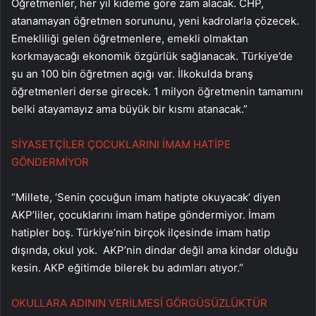
Öğretmenler, her yıl kıdeme göre zam alacak. CHP,
atanamayan öğretmen sorununu, yeni kadrolarla çözecek.
Emekliliği gelen öğretmenlere, emekli olmaktan
korkmayacağı ekonomik özgürlük sağlanacak. Türkiye’de
şu an 100 bin öğretmen açığı var. İlkokulda branş
öğretmenleri derse girecek. 1 milyon öğretmenin tamamını
belki atayamayız ama büyük bir kısmı atanacak.”
SİYASETÇİLER ÇOCUKLARINI İMAM HATİPE
GÖNDERMİYOR
“Millete, ‘Senin çocuğun imam hatipte okuyacak’ diyen
AKP’liler, çocuklarını imam hatipe göndermiyor. İmam
hatipler boş. Türkiye’nin birçok ilçesinde imam hatip
dışında, okul yok. AKP’nin dindar değil ama kindar olduğu
kesin. AKP eğitimde bilerek bu adımları atıyor.”
OKULLARA ADININ VERİLMESİ GÖRGÜSÜZLÜKTÜR