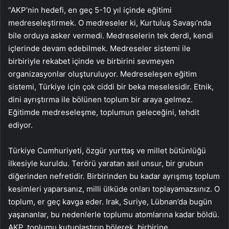
“AKP’nin hedefi, en geç 5-10 yıl içinde eğitimi
medreseleştirmek. O medreseler ki, Kurtuluş Savaşı’nda
bile orduya asker vermedi. Medreselerin tek derdi, kendi
içlerinde devam edebilmek. Medreseler sistemi ile
birbiriyle rekabet içinde ve birbirini sevmeyen
organizasyonlar oluşturuluyor. Medreseleşen eğitim
sistemi, Türkiye için çok ciddi bir beka meselesidir. Etnik,
dini ayrıştırma ile bölünen toplum bir araya gelmez.
Eğitimde medreseleşme, toplumun geleceğini, tehdit
ediyor.
Türkiye Cumhuriyeti, özgür yurttaş ve millet bütünlüğü
ilkesiyle kuruldu. Terörü yaratan asıl unsur, bir grubun
diğerinden nefretidir. Birbirinden bu kadar ayrışmış toplum
kesimleri yaparsanız, milli ülküde onları toplayamazsınız. O
toplum, er geç kavga eder. Irak, Suriye, Lübnan’da bugün
yaşananlar, bu nedenlerle toplumu atomlarına kadar böldü.
AKP, toplumu kutuplaştırıp bölerek, birbirine