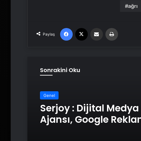
ağrı
Facebook
X
Email'den paylaş
Yaz
Paylaş
Sonrakini Oku
Genel
Serjoy : Dijital Medya
Ajansı, Google Rekl
Ajansı, SEO Ajansı v