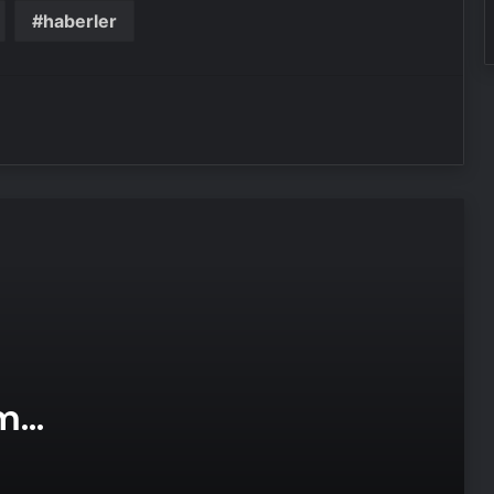
Tasarım Ajansı
haberler
UETDS Nedir ? Uetds.com İle Akıllı
Dijital Taşımacılık Yazılımı
Fiziksel Sunucu
Yeni Dünya Düzensizliği Çağında
Türk Dış Politikası ve Hakan Fidan
Faktörü
Doğal Güzelliğin Bilimi: Cilt, Saç ve
Kirpiklerde Etkili Sonuçlar
am
Datahost İle Güvenilir Sunucu
e Web
Hizmetleri