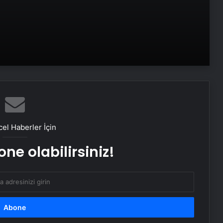
ABD’den Türkiye’ye füze satışı onayı
İstanbul’da kritik toplantı… Nükleer
görüşmelerde ev sahibi olacak
Bayraktar TB3 SİHA’lardan
DENİZKURDU-2025 Tatbikatı’nda tam
isabet
el Haberler İçin
NATO Genel Sekreteri Rutte: Başkan
ne olabilirsiniz!
Erdoğan NATO içinde inanılmaz bir
lider ve saygı duyulan bir isim