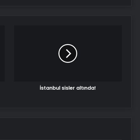
İstanbul
sisler
altında!
İstanbul sisler altında!