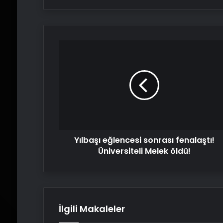
Yılbaşı
eğlencesi
sonrası
fenalaştı!
Üniversiteli
Melek
öldü!
Yılbaşı eğlencesi sonrası fenalaştı!
Üniversiteli Melek öldü!
İlgili Makaleler