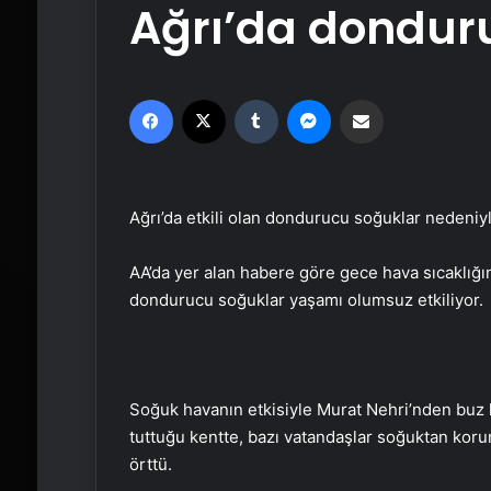
Ağrı’da dondur
Facebook
X
Tumblr
Messenger
Email'den paylaş
Ağrı’da etkili olan dondurucu soğuklar nedeniyl
AA’da yer alan habere göre gece hava sıcaklığın
dondurucu soğuklar yaşamı olumsuz etkiliyor.
Soğuk havanın etkisiyle Murat Nehri’nden buz küt
tuttuğu kentte, bazı vatandaşlar soğuktan korum
örttü.