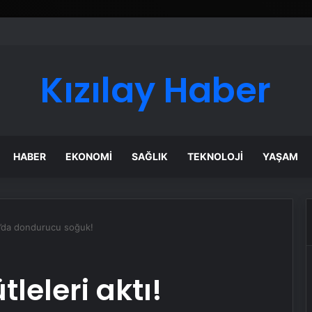
Kızılay Haber
HABER
EKONOMI
SAĞLIK
TEKNOLOJI
YAŞAM
rı’da dondurucu soğuk!
leleri aktı!