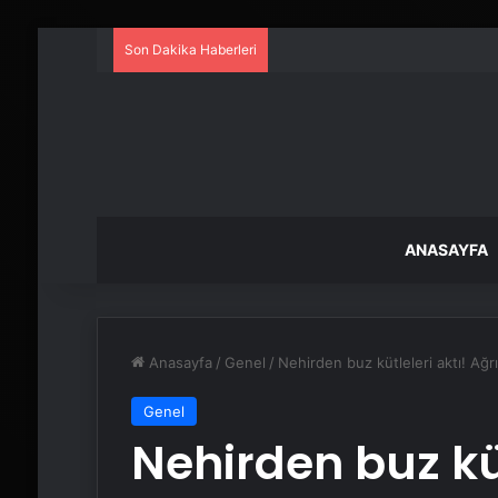
Son Dakika Haberleri
ANASAYFA
Anasayfa
/
Genel
/
Nehirden buz kütleleri aktı! Ağ
Genel
Nehirden buz küt