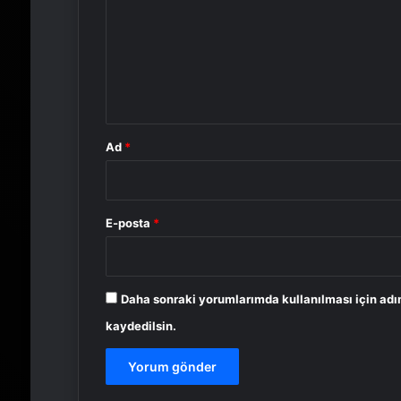
r
u
m
*
Ad
*
E-posta
*
Daha sonraki yorumlarımda kullanılması için adı
kaydedilsin.