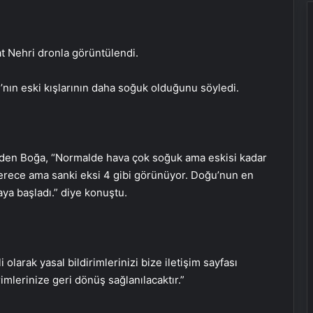
at Nehri dronla görüntülendi.
nın eski kışlarının daha soğuk olduğunu söyledi.
e eden Boğa, “Normalde hava çok soğuk ama eskisi kadar
 derece ama sanki eksi 4 gibi görünüyor. Doğu’nun en
ya başladı.” diye konuştu.
i olarak yasal bildirimlerinizi bize iletişim sayfası
rimlerinize geri dönüş sağlanılacaktır.”
Serjoy : Dijital Medya Ajansı, Google
Reklam Ajansı, SEO Ajansı ve Web