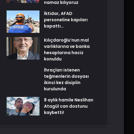
namaz kılıyoruz
İktidar, AFAD
personeline kapıları
kapattı…
Kılıçdaroğlu’nun mal
varlıklarına ve banka
hesaplarına haciz
konuldu
İhraçları istenen
teğmenlerin dosyası
ikinci kez disiplin
kurulunda
8 aylık hamile Neslihan
Atagül can dostunu
kaybetti!