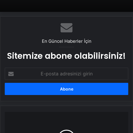
En Güncel Haberler İçin
Sitemize abone olabilirsiniz!
E-
posta
adresinizi
girin
11
yaşındaki
Zeynep