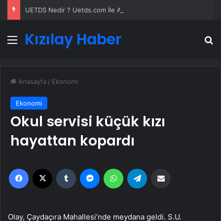
UETDS Nedir ? Uetds.com İle Akıllı Dijital Taşımacılık Yazılımı
Kızılay Haber
Menü
A
Anasayfa
/
Ekonomi
Ekonomi
Okul servisi küçük kızı
hayattan kopardı
Facebook
X
Tumblr
Messenger
WhatsApp
Telegram
Email'den paylaş
Olay, Çaydaçıra Mahallesi’nde meydana geldi. S.U.