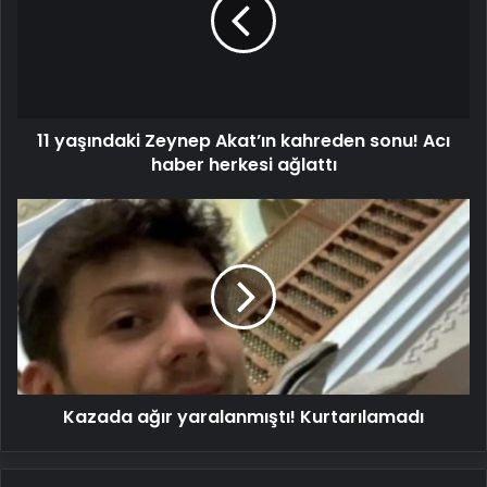
Akat’ın
kahreden
sonu!
Acı
haber
herkesi
11 yaşındaki Zeynep Akat’ın kahreden sonu! Acı
ağlattı
haber herkesi ağlattı
Kazada
ağır
yaralanmıştı!
Kurtarılamadı
Kazada ağır yaralanmıştı! Kurtarılamadı