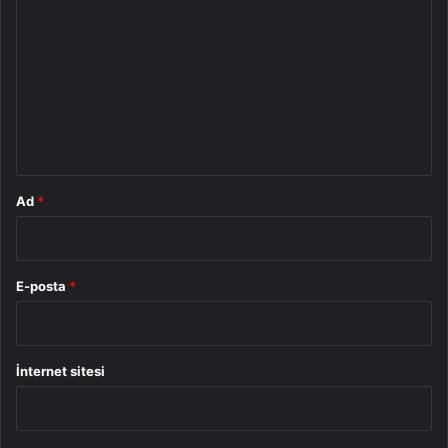
o
r
u
m
*
Ad
*
E-posta
*
İnternet sitesi