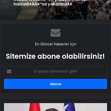
hastalÄ±ÄÄ±”na yakalandÄ±
En Güncel Haberler İçin
Sitemize abone olabilirsiniz!
E-
posta
adresinizi
girin
Büyükelçi
Arcos,