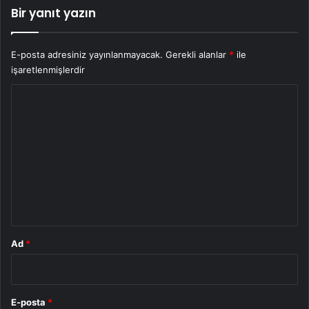
Bir yanıt yazın
E-posta adresiniz yayınlanmayacak.
Gerekli alanlar
*
ile
işaretlenmişlerdir
Y
o
r
u
m
*
Ad
*
E-posta
*