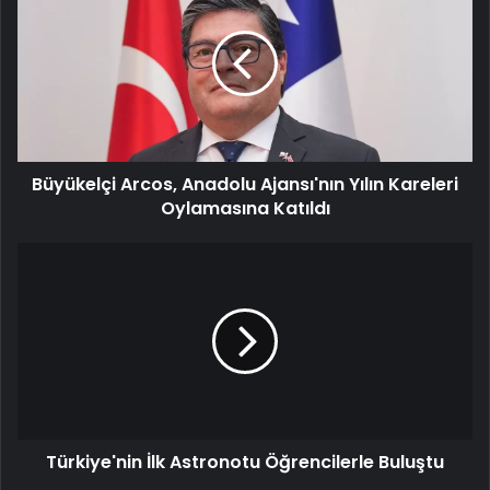
Anadolu
Ajansı'nın
Yılın
Kareleri
Oylamasına
Katıldı
Büyükelçi Arcos, Anadolu Ajansı'nın Yılın Kareleri
Oylamasına Katıldı
Türkiye'nin
İlk
Astronotu
Öğrencilerle
Buluştu
Türkiye'nin İlk Astronotu Öğrencilerle Buluştu