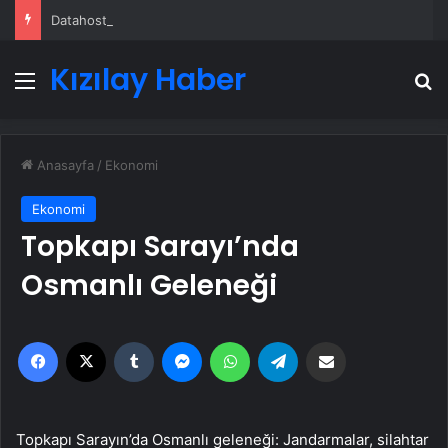
Datahost İle Güvenilir Sunucu Hizmetleri
Kızılay Haber
Menü
A
Anasayfa
/
Ekonomi
Ekonomi
Topkapı Sarayı’nda
Osmanlı Geleneği
Facebook
X
Tumblr
Messenger
WhatsApp
Telegram
Email'den paylaş
Topkapı Sarayın’da Osmanlı geleneği: Jandarmalar, silahtar