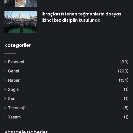
İhraçları istenen teğmenlerin dosyası
ikinci kez disiplin kurulunda
Kategoriler
Ekonomi
(99)
Genel
(263)
Haber
(154)
Sağlık
(1)
Spor
(1)
Teknoloji
(5)
Yaşam
(1)
Rastgele Haberler