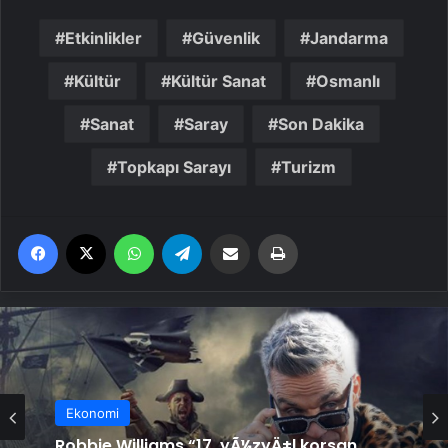
Etkinlikler
Güvenlik
Jandarma
Kültür
Kültür Sanat
Osmanlı
Sanat
Saray
Son Dakika
Topkapı Sarayı
Turizm
Facebook
X
WhatsApp
Telegram
Email'den paylaş
Yaz
Ekonomi
Robbie Williams “17. yÃ¼zyÄ±l korsan