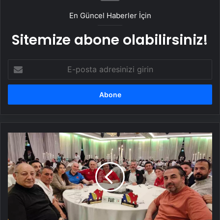
En Güncel Haberler İçin
Sitemize abone olabilirsiniz!
E-
posta
adresinizi
girin
Türkiye
Halter
Şampiyonası'nda
19
Madalya
Kazandı