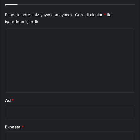
E-posta adresiniz yayınlanmayacak.
Gerekli alanlar
*
ile
işaretlenmişlerdir
Y
o
r
u
m
*
Ad
*
E-posta
*