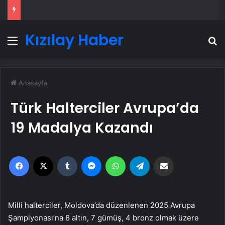
Kızılay Haber
Menü
A
Anasayfa
Türk Halterciler Avrupa’da
19 Madalya Kazandı
Facebook
X
Tumblr
Messenger
WhatsApp
Telegram
Email'den paylaş
Milli halterciler, Moldova’da düzenlenen 2025 Avrupa
Şampiyonası’na 8 altın, 7 gümüş, 4 bronz olmak üzere