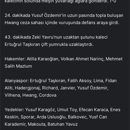
kalecinin solunda meşin yuvarlağı ağlara gönderdi. 1-0
24. dakikada Yusuf Özdemir’in uzun pasında topla buluşan
Hwang ceza sahası içinde vuruşunda defans araya girdi.
43. dakikada Zeki Yavru’nun uzaktan şutunu kaleci
Ertuğrul Taşkıran çift yumrukla uzaklaştırdı.
Hakemler: Atilla Karaoğlan, Volkan Ahmet Narinç, Mehmet
Salih Mazlum
Alanyaspor: Ertuğrul Taşkıran, Fatih Aksoy, Lima, Fidan
Aliti, Hadergjonaj, Richard, Janvier, Yusuf Özdemir,
Vilhena, Hwang, Cordova
Yedekler: Yusuf Karagöz, Umut Toy, Efecan Karaca, Enes
Keskin, Sporar, Arda Usluoğlu, Balkovec, Yusf Can
Karademir, Makouta, Batuhan Yavuz