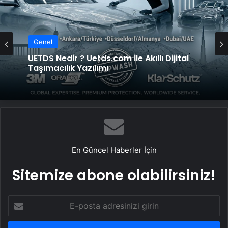
Genel
UETDS Nedir ? Uetds.com İle Akıllı Dijital
Taşımacılık Yazılımı
En Güncel Haberler İçin
Sitemize abone olabilirsiniz!
E-
posta
adresinizi