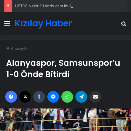
UETDS Nedir ? Uetds.com İle Akıllı Dijital Taşımacılık Yazılımı
Kızılay Haber
Menü
A
Anasayfa
Alanyaspor, Samsunspor’u
1-0 Önde Bitirdi
Facebook
X
Tumblr
Messenger
WhatsApp
Telegram
Email'den paylaş