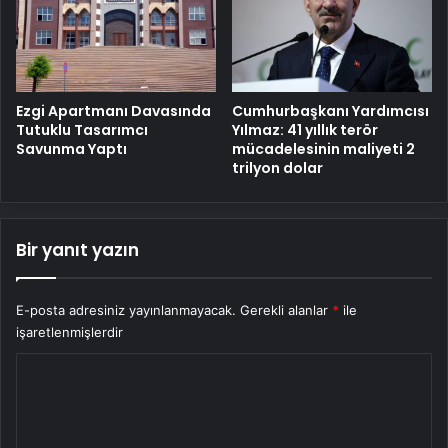
Cumhurbaşkanı Yardımcısı
Ezgi Apartmanı Davasında
Yılmaz: 41 yıllık terör
Tutuklu Tasarımcı
mücadelesinin maliyeti 2
Savunma Yaptı
trilyon dolar
Bir yanıt yazın
E-posta adresiniz yayınlanmayacak.
Gerekli alanlar
*
ile
işaretlenmişlerdir
Y
o
r