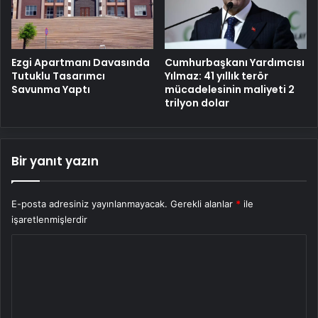
Cumhurbaşkanı Yardımcısı
Ezgi Apartmanı Davasında
Yılmaz: 41 yıllık terör
Tutuklu Tasarımcı
mücadelesinin maliyeti 2
Savunma Yaptı
trilyon dolar
Bir yanıt yazın
E-posta adresiniz yayınlanmayacak.
Gerekli alanlar
*
ile
işaretlenmişlerdir
Y
o
r
u