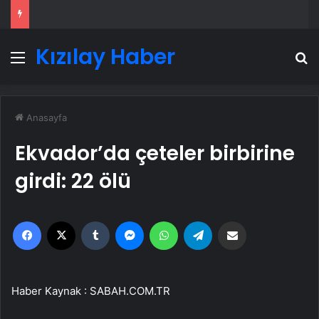
Kızılay Haber
Menü
A
Anasayfa
Ekvador’da çeteler birbirine
girdi: 22 ölü
Facebook
X
Tumblr
Messenger
WhatsApp
Telegram
Email'den paylaş
Haber Kaynak : SABAH.COM.TR