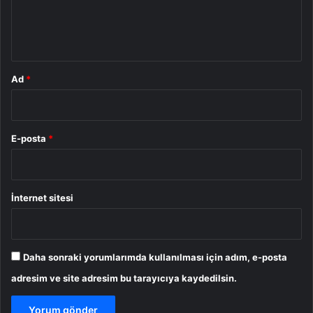
m
*
Ad
*
E-posta
*
İnternet sitesi
Daha sonraki yorumlarımda kullanılması için adım, e-posta
adresim ve site adresim bu tarayıcıya kaydedilsin.