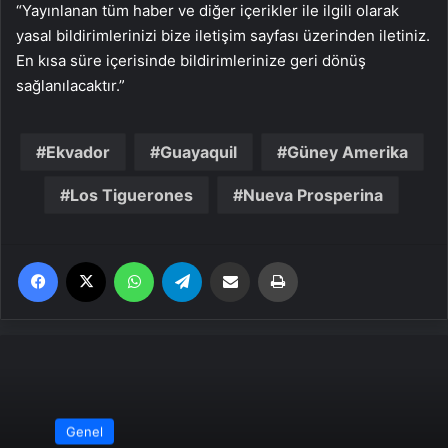
“Yayınlanan tüm haber ve diğer içerikler ile ilgili olarak
yasal bildirimlerinizi bize iletişim sayfası üzerinden iletiniz.
En kısa süre içerisinde bildirimlerinize geri dönüş
sağlanılacaktır.”
Ekvador
Guayaquil
Güney Amerika
Los Tiguerones
Nueva Prosperina
Facebook
X
WhatsApp
Telegram
Email'den paylaş
Yaz
Genel