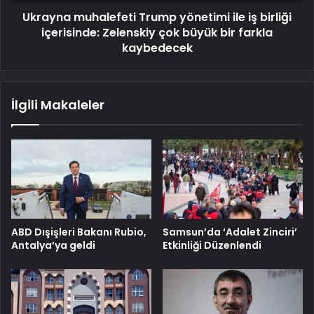
Zelenskiy
Ukrayna muhalefeti Trump yönetimi ile iş birliği
çok
büyük
içerisinde: Zelenskiy çok büyük bir farkla
bir
kaybedecek
farkla
kaybedecek
İlgili Makaleler
ABD Dışişleri Bakanı Rubio,
Samsun’da ‘Adalet Zinciri’
Antalya’ya geldi
Etkinliği Düzenlendi