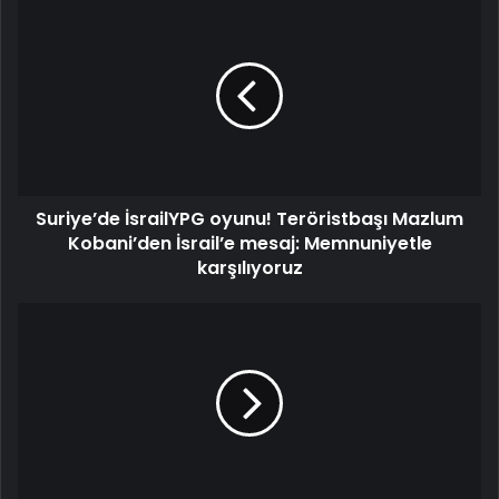
Suriye’de
İsrailYPG
oyunu!
Teröristbaşı
Mazlum
Kobani’den
İsrail’e
mesaj:
Memnuniyetle
Suriye’de İsrailYPG oyunu! Teröristbaşı Mazlum
karşılıyoruz
Kobani’den İsrail’e mesaj: Memnuniyetle
karşılıyoruz
Ukrayna
muhalefeti
Trump
yönetimi
ile
iş
birliği
içerisinde: