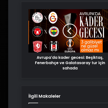
Avrupa'da
kader
gecesi:
Beşiktaş,
Fenerbahçe
ve
Galatasaray
tur
için
Avrupa'da kader gecesi: Beşiktaş,
sahada
Fenerbahçe ve Galatasaray tur için
sahada
İlgili Makaleler