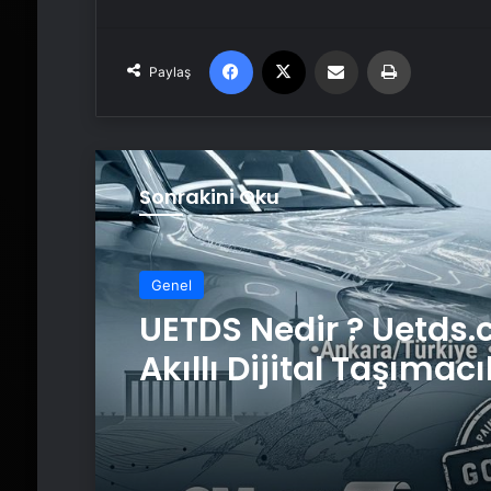
Facebook
X
Email'den paylaş
Yaz
Paylaş
Sonrakini Oku
Genel
UETDS Nedir ? Uetds.
Akıllı Dijital Taşımacı
Yazılımı