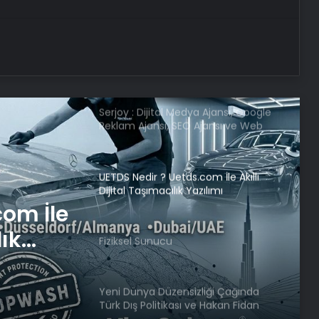
NATO Genel Sekreteri Rutte: Başkan
Erdoğan NATO içinde inanılmaz bir
lider ve saygı duyulan bir isim
Serjoy : Dijital Medya Ajansı, Google
Reklam Ajansı, SEO Ajansı ve Web
Tasarım Ajansı
UETDS Nedir ? Uetds.com İle Akıllı
Dijital Taşımacılık Yazılımı
com İle
lık
Fiziksel Sunucu
Yeni Dünya Düzensizliği Çağında
Türk Dış Politikası ve Hakan Fidan
Faktörü