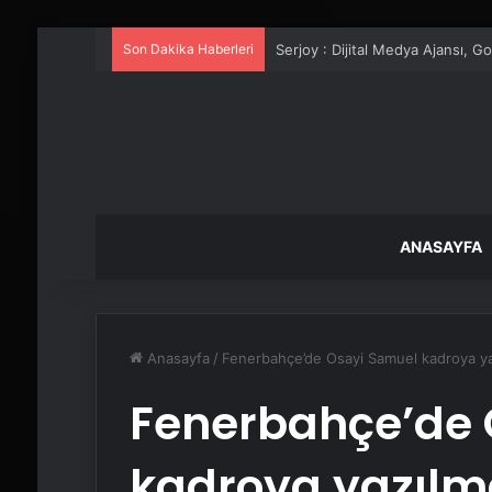
Son Dakika Haberleri
UETDS Nedir ? Uetds.com İle Akıll
ANASAYFA
Anasayfa
/
Fenerbahçe’de Osayi Samuel kadroya y
Fenerbahçe’de 
kadroya yazıl