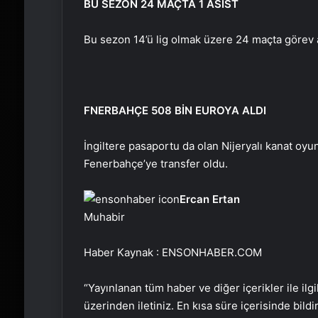
BU SEZON 24 MAÇTA 1 ASİST
Bu sezon 14’ü lig olmak üzere 24 maçta görev a
FNERBAHÇE 508 BİN EUROYA ALDI
İngiltere pasaportu da olan Nijeryalı kanat oy
Fenerbahçe’ye transfer oldu.
Ercan Ertan
Muhabir
Haber Kaynak : ENSONHABER.COM
“Yayınlanan tüm haber ve diğer içerikler ile ilgil
üzerinden iletiniz. En kısa süre içerisinde bildi