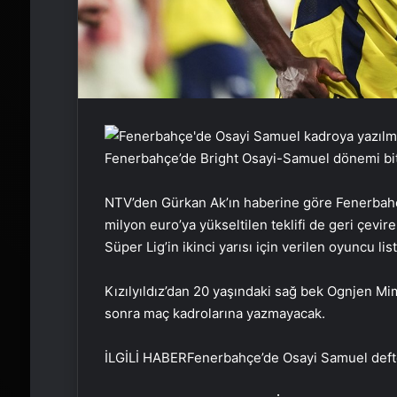
Fenerbahçe’de Bright Osayi-Samuel dönemi bit
NTV’den Gürkan Ak’ın haberine göre Fenerbahçe,
milyon euro’ya yükseltilen teklifi de geri çevi
Süper Lig’in ikinci yarısı için verilen oyuncu l
Kızılyıldız’dan 20 yaşındaki sağ bek Ognjen M
sonra maç kadrolarına yazmayacak.
İLGİLİ HABER
Fenerbahçe’de Osayi Samuel deft