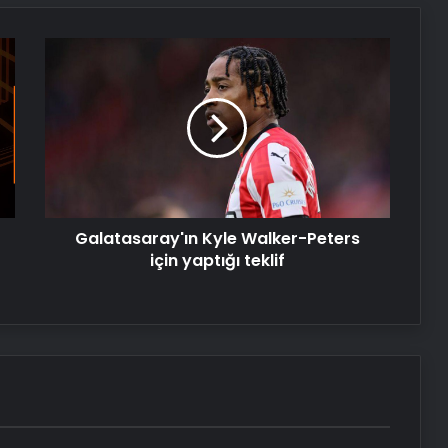
NATO Genel Sekreteri Rutte: Başkan
Galatasaray'ın
Erdoğan NATO içinde inanılmaz bir
Kyle
lider ve saygı duyulan bir isim
Walker-
Peters
Serjoy : Dijital Medya Ajansı, Google
için
Reklam Ajansı, SEO Ajansı ve Web
yaptığı
Tasarım Ajansı
teklif
UETDS Nedir ? Uetds.com İle Akıllı
Galatasaray'ın Kyle Walker-Peters
Dijital Taşımacılık Yazılımı
için yaptığı teklif
Fiziksel Sunucu
Yeni Dünya Düzensizliği Çağında
Türk Dış Politikası ve Hakan Fidan
Faktörü