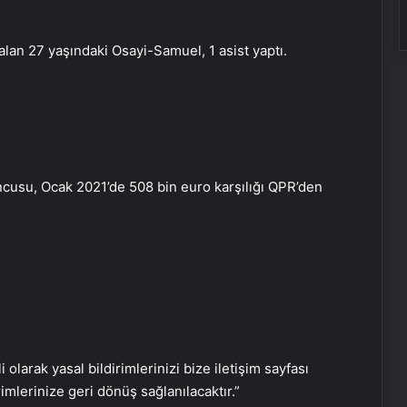
lan 27 yaşındaki Osayi-Samuel, 1 asist yaptı.
Datahost İle Güvenilir Sunucu
Hizmetleri
uncusu, Ocak 2021’de 508 bin euro karşılığı QPR’den
ABD’den Türkiye’ye füze satışı onayı
Bayraktar TB3 SİHA’lardan
DENİZKURDU-2025 Tatbikatı’nda tam
isabet
i olarak yasal bildirimlerinizi bize iletişim sayfası
İstanbul’da kritik toplantı… Nükleer
rimlerinize geri dönüş sağlanılacaktır.”
görüşmelerde ev sahibi olacak