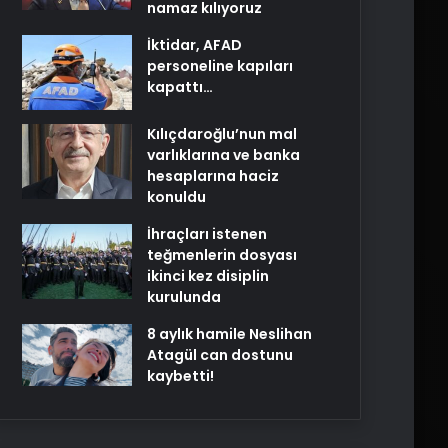
namaz kılıyoruz
İktidar, AFAD
personeline kapıları
kapattı…
Kılıçdaroğlu’nun mal
varlıklarına ve banka
hesaplarına haciz
konuldu
İhraçları istenen
teğmenlerin dosyası
ikinci kez disiplin
kurulunda
8 aylık hamile Neslihan
Atagül can dostunu
kaybetti!