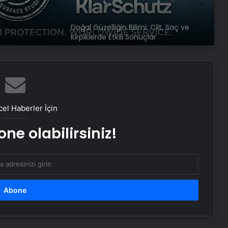
Doğal Güzelliğin Bilimi: Cilt, Saç ve
Kirpiklerde Etkili Sonuçlar
Datahost İle Güvenilir Sunucu
Hizmetleri
el Haberler İçin
ABD’den Türkiye’ye füze satışı onayı
ne olabilirsiniz!
Bayraktar TB3 SİHA’lardan
DENİZKURDU-2025 Tatbikatı’nda tam
isabet
İstanbul’da kritik toplantı… Nükleer
görüşmelerde ev sahibi olacak