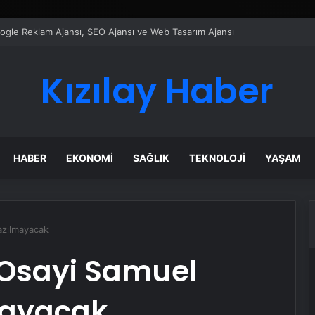
ı Dijital Taşımacılık Yazılımı
Kızılay Haber
HABER
EKONOMI
SAĞLIK
TEKNOLOJI
YAŞAM
azılmayacak
Osayi Samuel
mayacak