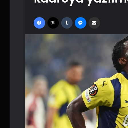
Facebook
X
Tumblr
Messenger
Email'den paylaş