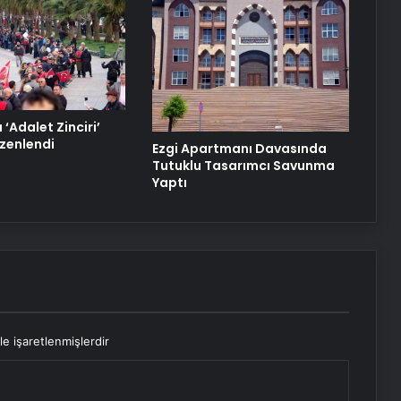
Doğal Güzelliğin Bilimi: Cilt, Saç ve
Kirpiklerde Etkili Sonuçlar
‘Adalet Zinciri’
üzenlendi
Ezgi Apartmanı Davasında
Tutuklu Tasarımcı Savunma
Yaptı
le işaretlenmişlerdir