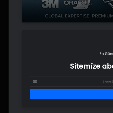
En Günc
Sitemize abo
E-
posta
adresinizi
girin