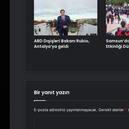
ABD Dışişleri Bakanı Rubio,
Samsun’da 
Antalya’ya geldi
Etkinliği D
Bir yanıt yazın
E-posta adresiniz yayınlanmayacak.
Gerekli alanlar
*
i
Y
o