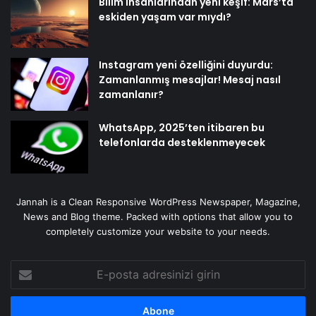
Bilim insanlarından yeni keşif: Mars’ta
eskiden yaşam var mıydı?
Instagram yeni özelliğini duyurdu:
Zamanlanmış mesajlar! Mesaj nasıl
zamanlanır?
WhatsApp, 2025’ten itibaren bu
telefonlarda desteklenmeyecek
Jannah is a Clean Responsive WordPress Newspaper, Magazine,
News and Blog theme. Packed with options that allow you to
completely customize your website to your needs.
E-
posta
adresinizi
girin