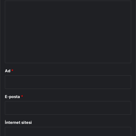
Y
o
r
u
m
*
Ad
*
E-posta
*
İnternet sitesi