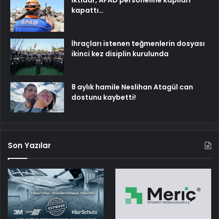
İktidar, AFAD personeline kapıları
kapattı…
İhraçları istenen teğmenlerin dosyası
ikinci kez disiplin kurulunda
8 aylık hamile Neslihan Atagül can
dostunu kaybetti!
Son Yazılar