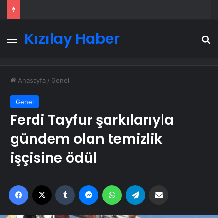
Kızılay Haber
Menü
A
Anasayfa
/
Genel
Genel
Ferdi Tayfur şarkılarıyla
gündem olan temizlik
işçisine ödül
Facebook
X
Tumblr
Messenger
WhatsApp
Telegram
Email'den paylaş