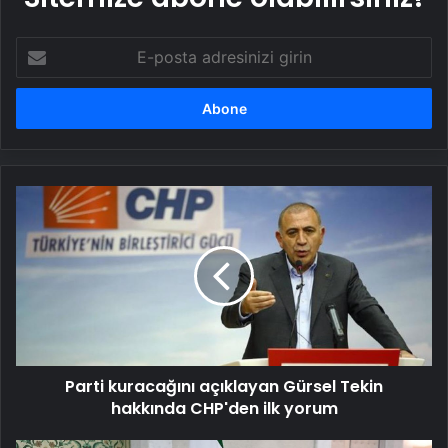
E-
posta
adresinizi
girin
Parti
kuracağını
açıklayan
Gürsel
Tekin
hakkında
CHP'den
ilk
yorum
Parti kuracağını açıklayan Gürsel Tekin
hakkında CHP'den ilk yorum