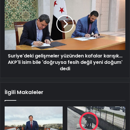
Suriye'deki
gelişmeler
yüzünden
kafalar
karışık...
AKP'li
isim
bile
'doğruysa
Suriye'deki gelişmeler yüzünden kafalar karışık...
fesih
değil
AKP'li isim bile 'doğruysa fesih değil yeni doğum'
yeni
dedi
doğum'
dedi
İlgili Makaleler