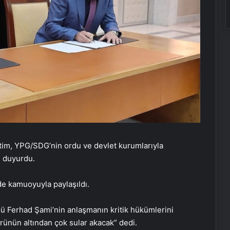
tim, YPG/SDG’nin ordu ve devlet kurumlarıyla
ı duyurdu.
e kamuoyuyla paylaşıldı.
sü Ferhad Şami’nin anlaşmanın kritik hükümlerini
öprünün altından çok sular akacak” dedi.