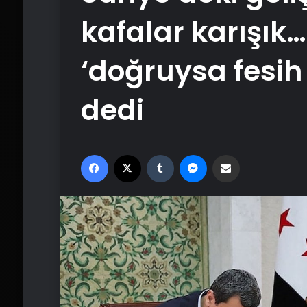
kafalar karışık… 
‘doğruysa fesih
dedi
Facebook
X
Tumblr
Messenger
Email'den paylaş