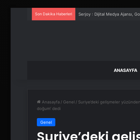
Son Dakika Haberleri
UETDS Nedir ? Uetds.com İle Akıll
ANASAYFA
Anasayfa
/
Genel
/
Suriye’deki gelişmeler yüzünden 
doğum’ dedi
Genel
Suriye’deki gel