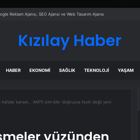
ı Dijital Taşımacılık Yazılımı
Kızılay Haber
HABER
EKONOMI
SAĞLIK
TEKNOLOJI
YAŞAM
kafalar karışık… AKP’li isim bile ‘doğruysa fesih değil yeni
işmeler yüzünden