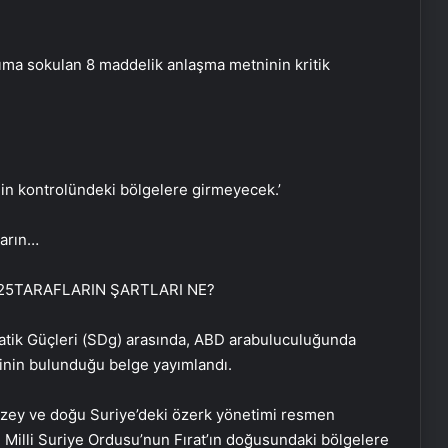
a sokulan 8 maddelik anlaşma metninin kritik
’nin kontrolündeki bölgelere girmeyecek.’
ların…
 2025TARAFLARIN ŞARTLARI NE?
atik Güçleri (SDg) arasında, ABD arabuluculuğunda
erinin bulunduğu belge yayımlandı.
zey ve doğu Suriye’deki özerk yönetimi resmen
li Milli Suriye Ordusu’nun Fırat’ın doğusundaki bölgelere