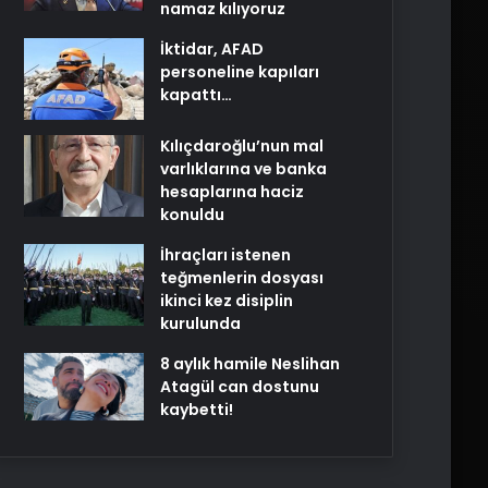
namaz kılıyoruz
İktidar, AFAD
personeline kapıları
kapattı…
Kılıçdaroğlu’nun mal
varlıklarına ve banka
hesaplarına haciz
konuldu
İhraçları istenen
teğmenlerin dosyası
ikinci kez disiplin
kurulunda
8 aylık hamile Neslihan
Atagül can dostunu
kaybetti!