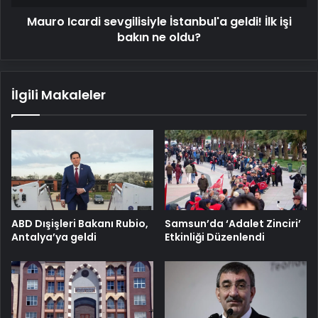
ne
Mauro Icardi sevgilisiyle İstanbul'a geldi! İlk işi
oldu?
bakın ne oldu?
İlgili Makaleler
ABD Dışişleri Bakanı Rubio,
Samsun’da ‘Adalet Zinciri’
Antalya’ya geldi
Etkinliği Düzenlendi