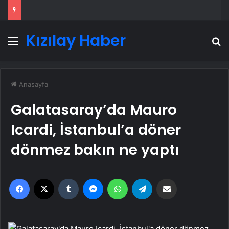
Kızılay Haber
Menü
A
Anasayfa
Galatasaray’da Mauro
Icardi, İstanbul’a döner
dönmez bakın ne yaptı
Facebook
X
Tumblr
Messenger
WhatsApp
Telegram
Email'den paylaş