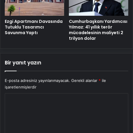
Cumhurbaşkanı Yardımcısı
Ezgi Apartmanı Davasında
Yılmaz: 41 yıllık terör
Tutuklu Tasarımcı
mücadelesinin maliyeti 2
Savunma Yaptı
trilyon dolar
Bir yanıt yazın
E-posta adresiniz yayınlanmayacak.
Gerekli alanlar
*
ile
işaretlenmişlerdir
Y
o
r
u