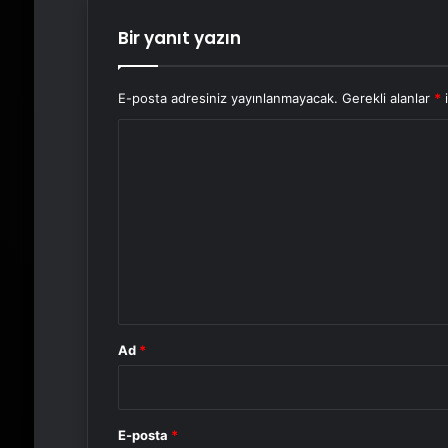
Bir yanıt yazın
E-posta adresiniz yayınlanmayacak.
Gerekli alanlar
*
i
Y
o
r
u
m
*
Ad
*
E-posta
*