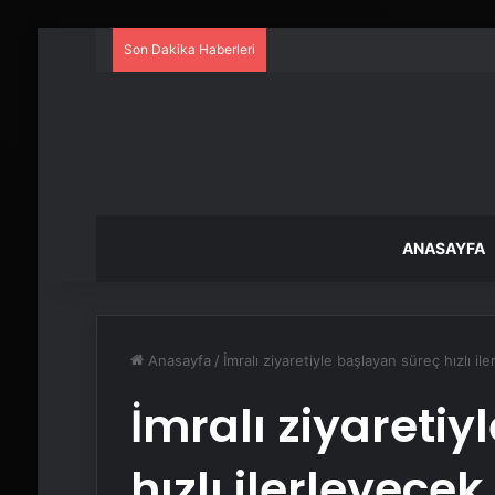
Son Dakika Haberleri
ANASAYFA
Anasayfa
/
İmralı ziyaretiyle başlayan süreç hızlı il
İmralı ziyareti
hızlı ilerleyecek