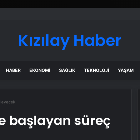
Kızılay Haber
HABER
EKONOMI
SAĞLIK
TEKNOLOJI
YAŞAM
erleyecek
yle başlayan süreç