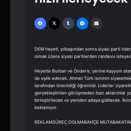
Facebook
X
Tumblr
Messenger
Email'den paylaş
DEM heyeti, yılbaşından sonra siyasi parti lid
olmak üzere siyasi partilerden randevu isteye
Heyette Buldan ve Önder’e, yerine kayyum at
de eşlik edecek. Ahmet Türk isminin siyasetteki
tarafından önerildiği öğrenildi. Liderler ziyare
gerçekleştirilen görüşmeden bazı aktarımlar yap
birleştirilecek ve yeniden adaya gidilecek. İkin
bekleniyor.
REKLAM
SÜREÇ DOLMABAHÇE MUTABAKATIND