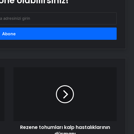
ne olabilirsiniz!
Erdoğan NATO içinde inanılmaz bir
lider ve saygı duyulan bir isim
Rezene
tohumları
kalp
hastalıklarının
düşmanı
Rezene tohumları kalp hastalıklarının
düşmanı