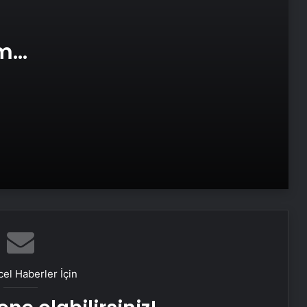
Doğal Güzelliğin Bilimi: Cilt, Saç ve
Kirpiklerde Etkili Sonuçlar
am
Datahost İle Güvenilir Sunucu
e Web
Hizmetleri
ABD’den Türkiye’ye füze satışı onayı
Bayraktar TB3 SİHA’lardan
DENİZKURDU-2025 Tatbikatı’nda tam
isabet
İstanbul’da kritik toplantı… Nükleer
görüşmelerde ev sahibi olacak
el Haberler İçin
NATO Genel Sekreteri Rutte: Başkan