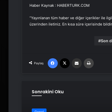
Haber Kaynak : HABERTURK.COM
“Yayınlanan tüm haber ve diğer içerikler ile ilgil
üzerinden iletiniz. En kısa süre içerisinde bildi
Son d
Facebook
X
Email'den paylaş
Yaz
Paylaş
Sonrakini Oku
Genel