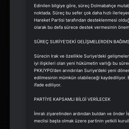
Edinilen bilgiye göre, süreç Dolmabahçe mutaba
noktada. Süreç bu sefer çok daha hızlı ilerley
Hareket Partisi tarafından desteklenmesi olduğ
olarak bu defa sürece destek vermesinin öneml
SÜREÇ SURİYE’DEKİ GELİŞMELERDEN BAĞIMS
Sürecin Irak ve özellikle Suriye’deki gelişmeler
iyi ilişkileri olan yeni hükümetin varlığı bu sür
PKK/YPG’den arındırılan Suriye’deki yeni dönem
edilmesinin mümkün olabileceği kaydediliyor. 
ifade ediliyor.
PARTİYE KAPSAMLI BİLGİ VERİLECEK
İmralı ziyaretinden ardından buldan ve önder İs
meclisi başta olmak üzere partinin yetkili kurul