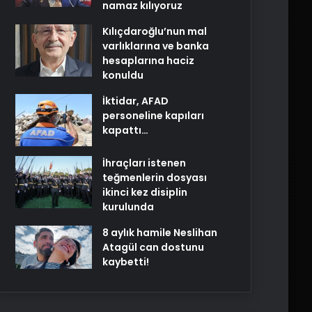
namaz kılıyoruz
Kılıçdaroğlu’nun mal
varlıklarına ve banka
hesaplarına haciz
konuldu
İktidar, AFAD
personeline kapıları
kapattı…
İhraçları istenen
teğmenlerin dosyası
ikinci kez disiplin
kurulunda
8 aylık hamile Neslihan
Atagül can dostunu
kaybetti!