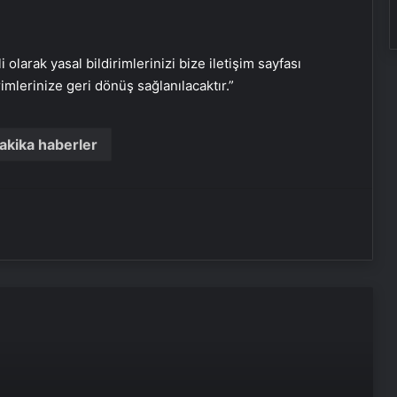
i olarak yasal bildirimlerinizi bize iletişim sayfası
rimlerinize geri dönüş sağlanılacaktır.”
Serjoy : Dijital Medya Ajansı, Google
Reklam Ajansı, SEO Ajansı ve Web
Tasarım Ajansı
akika haberler
UETDS Nedir ? Uetds.com İle Akıllı
Dijital Taşımacılık Yazılımı
Fiziksel Sunucu
Yeni Dünya Düzensizliği Çağında
Türk Dış Politikası ve Hakan Fidan
Faktörü