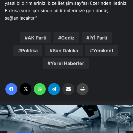
yasal bildirimlerinizi bize iletişim sayfası üzerinden iletiniz.
En kısa süre içerisinde bildirimlerinize geri dönüş
sağlanılacaktır.”
AK Parti
Gediz
İYİ Parti
Politika
Son Dakika
Yenikent
Yerel Haberler
Facebook
X
WhatsApp
Telegram
Email'den paylaş
Yaz