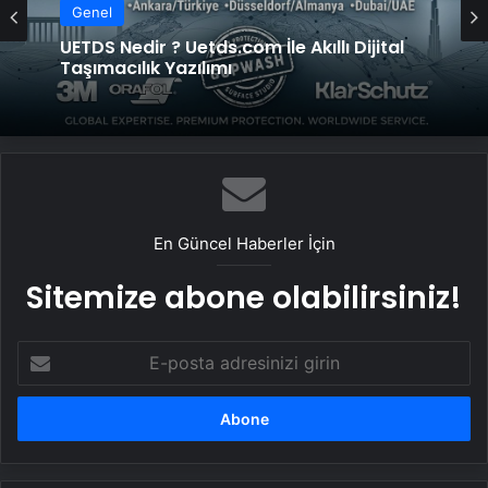
Genel
UETDS Nedir ? Uetds.com İle Akıllı Dijital
Taşımacılık Yazılımı
En Güncel Haberler İçin
Sitemize abone olabilirsiniz!
E-
posta
adresinizi
girin