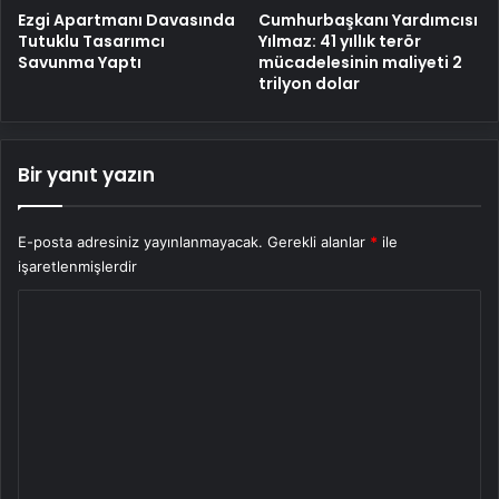
Cumhurbaşkanı Yardımcısı
Ezgi Apartmanı Davasında
Yılmaz: 41 yıllık terör
Tutuklu Tasarımcı
mücadelesinin maliyeti 2
Savunma Yaptı
trilyon dolar
Bir yanıt yazın
E-posta adresiniz yayınlanmayacak.
Gerekli alanlar
*
ile
işaretlenmişlerdir
Y
o
r
u
m
*