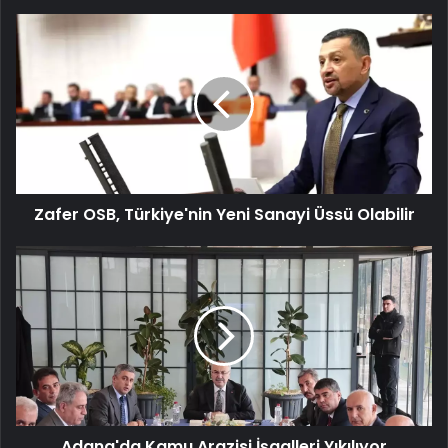
Zafer
OSB,
Türkiye'nin
Yeni
Sanayi
Üssü
Olabilir
Zafer OSB, Türkiye'nin Yeni Sanayi Üssü Olabilir
Adana'da
Kamu
Arazisi
İşgalleri
Yıkılıyor
Adana'da Kamu Arazisi İşgalleri Yıkılıyor