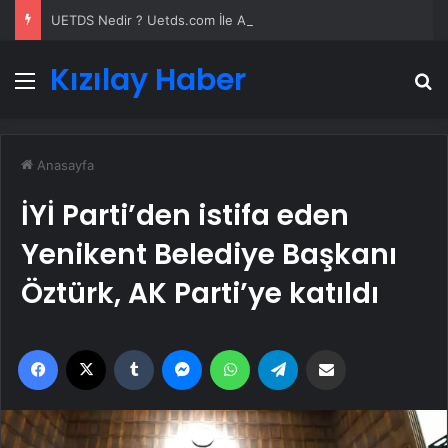
UETDS Nedir ? Uetds.com İle Akıllı Dijital Taşımacılık Yazılımı
Kızılay Haber
Menü
A
Anasayfa
İYİ Parti’den istifa eden
Yenikent Belediye Başkanı
Öztürk, AK Parti’ye katıldı
Facebook
X
Tumblr
Messenger
WhatsApp
Telegram
Email'den paylaş