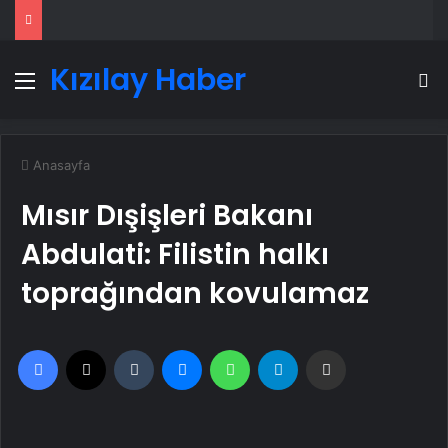
Kızılay Haber
Menü
A
Anasayfa
Mısır Dışişleri Bakanı
Abdulati: Filistin halkı
toprağından kovulamaz
Facebook
X
Tumblr
Messenger
WhatsApp
Telegram
Email'den paylaş