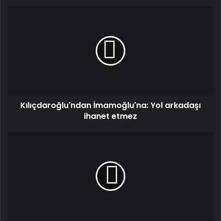
Kılıçdaroğlu'ndan
İmamoğlu'na:
Yol
arkadaşı
ihanet
etmez
Kılıçdaroğlu'ndan İmamoğlu'na: Yol arkadaşı
ihanet etmez
Suriye
Savunma
Bakanı
Kasra:
Rus
üsleri
fayda
sağlayacaksa
açık