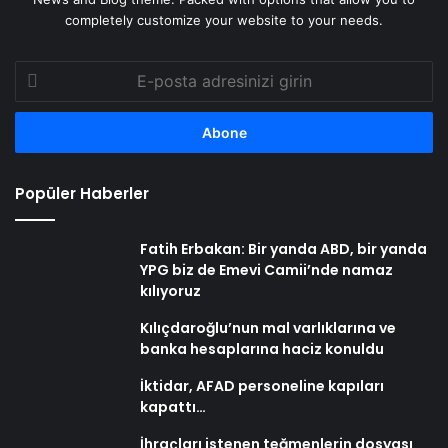
completely customize your website to your needs.
E-
posta
adresinizi
girin
Popüler Haberler
Fatih Erbakan: Bir yanda ABD, bir yanda
YPG biz de Emevi Camii’nde namaz
kılıyoruz
Kılıçdaroğlu’nun mal varlıklarına ve
banka hesaplarına haciz konuldu
İktidar, AFAD personeline kapıları
kapattı…
İhraçları istenen teğmenlerin dosyası