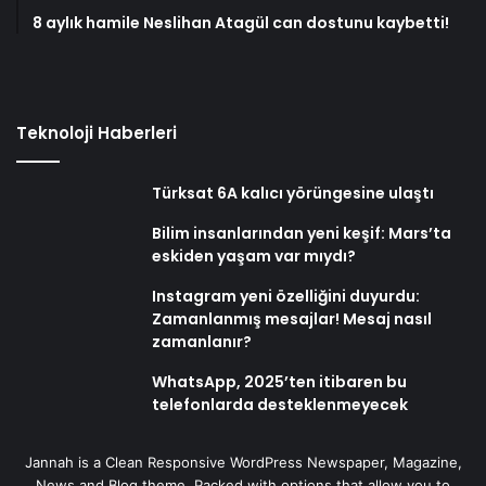
8 aylık hamile Neslihan Atagül can dostunu kaybetti!
Teknoloji Haberleri
Türksat 6A kalıcı yörüngesine ulaştı
Bilim insanlarından yeni keşif: Mars’ta
eskiden yaşam var mıydı?
Instagram yeni özelliğini duyurdu:
Zamanlanmış mesajlar! Mesaj nasıl
zamanlanır?
WhatsApp, 2025’ten itibaren bu
telefonlarda desteklenmeyecek
Jannah is a Clean Responsive WordPress Newspaper, Magazine,
News and Blog theme. Packed with options that allow you to