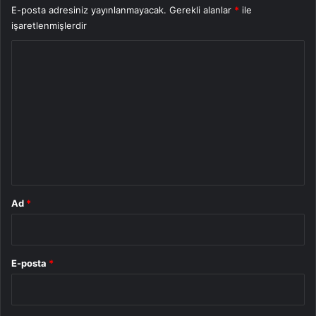
E-posta adresiniz yayınlanmayacak.
Gerekli alanlar
*
ile
işaretlenmişlerdir
Y
o
r
u
m
*
Ad
*
E-posta
*