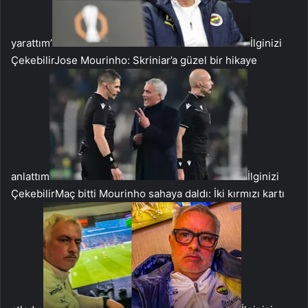
yarattım’
İlginizi
Çekebilir
Jose Mourinho: Skriniar’a güzel bir hikaye
anlattım
İlginizi
Çekebilir
Maç bitti Mourinho sahaya daldı: İki kırmızı kartı