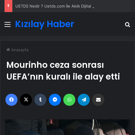
UETDS Nedir ? Uetds.com İle Akıllı Dijital Taşımacılık Yazılımı
Kızılay Haber
Menü
A
Anasayfa
Mourinho ceza sonrası
UEFA’nın kuralı ile alay etti
Facebook
X
Tumblr
Messenger
WhatsApp
Telegram
Email'den paylaş