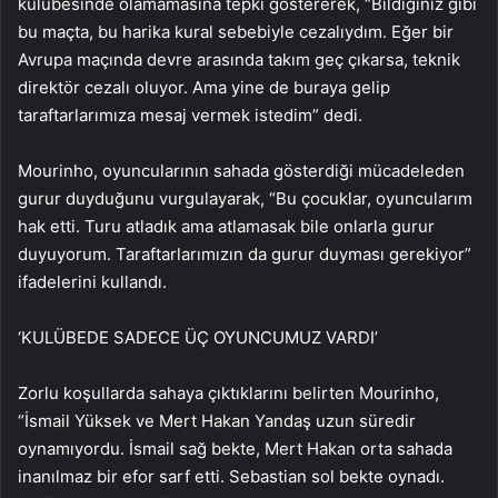
kulübesinde olamamasına tepki göstererek, “Bildiğiniz gibi
bu maçta, bu harika kural sebebiyle cezalıydım. Eğer bir
Avrupa maçında devre arasında takım geç çıkarsa, teknik
direktör cezalı oluyor. Ama yine de buraya gelip
taraftarlarımıza mesaj vermek istedim” dedi.
Mourinho, oyuncularının sahada gösterdiği mücadeleden
gurur duyduğunu vurgulayarak, “Bu çocuklar, oyuncularım
hak etti. Turu atladık ama atlamasak bile onlarla gurur
duyuyorum. Taraftarlarımızın da gurur duyması gerekiyor”
ifadelerini kullandı.
‘KULÜBEDE SADECE ÜÇ OYUNCUMUZ VARDI’
Zorlu koşullarda sahaya çıktıklarını belirten Mourinho,
“İsmail Yüksek ve Mert Hakan Yandaş uzun süredir
oynamıyordu. İsmail sağ bekte, Mert Hakan orta sahada
inanılmaz bir efor sarf etti. Sebastian sol bekte oynadı.