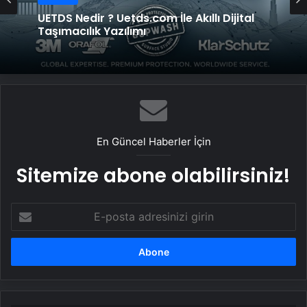
UETDS Nedir ? Uetds.com İle Akıllı Dijital
Taşımacılık Yazılımı
En Güncel Haberler İçin
Sitemize abone olabilirsiniz!
E-
posta
adresinizi
girin