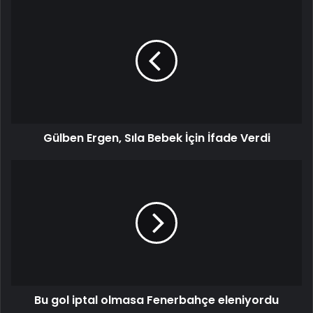
Gülben
Ergen,
Sıla
Bebek
İçin
İfade
Verdi
Gülben Ergen, Sıla Bebek İçin İfade Verdi
Bu
gol
iptal
olmasa
Fenerbahçe
eleniyordu
Bu gol iptal olmasa Fenerbahçe eleniyordu