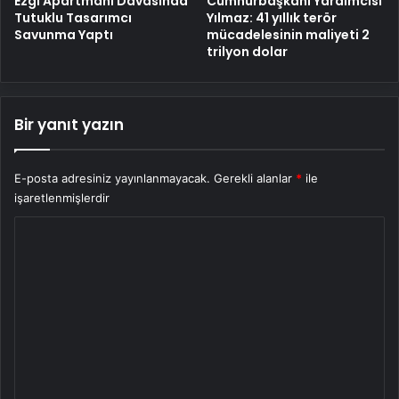
Cumhurbaşkanı Yardımcısı
Ezgi Apartmanı Davasında
Yılmaz: 41 yıllık terör
Tutuklu Tasarımcı
mücadelesinin maliyeti 2
Savunma Yaptı
trilyon dolar
Bir yanıt yazın
E-posta adresiniz yayınlanmayacak.
Gerekli alanlar
*
ile
işaretlenmişlerdir
Y
o
r
u
m
*