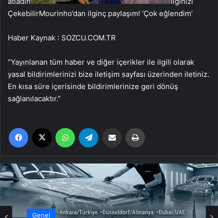
atladın
İlginizi
Çekebilir
Mourinho’dan ilginç paylaşım! ‘Çok eğlendim’
Haber Kaynak : SOZCU.COM.TR
“Yayınlanan tüm haber ve diğer içerikler ile ilgili olarak
yasal bildirimlerinizi bize iletişim sayfası üzerinden iletiniz.
En kısa süre içerisinde bildirimlerinize geri dönüş
sağlanılacaktır.”
Facebook
X
WhatsApp
Telegram
Email'den paylaş
Yaz
Genel