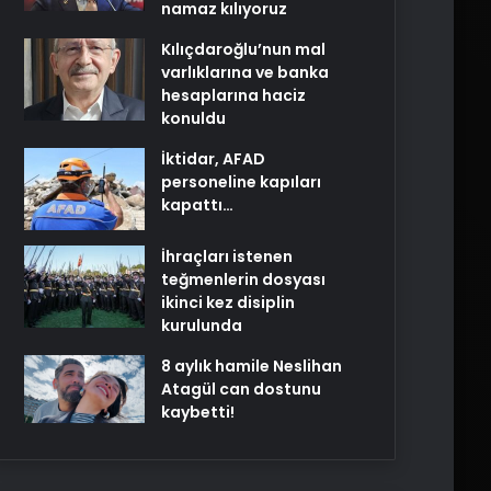
namaz kılıyoruz
Kılıçdaroğlu’nun mal
varlıklarına ve banka
hesaplarına haciz
konuldu
İktidar, AFAD
personeline kapıları
kapattı…
İhraçları istenen
teğmenlerin dosyası
ikinci kez disiplin
kurulunda
8 aylık hamile Neslihan
Atagül can dostunu
kaybetti!