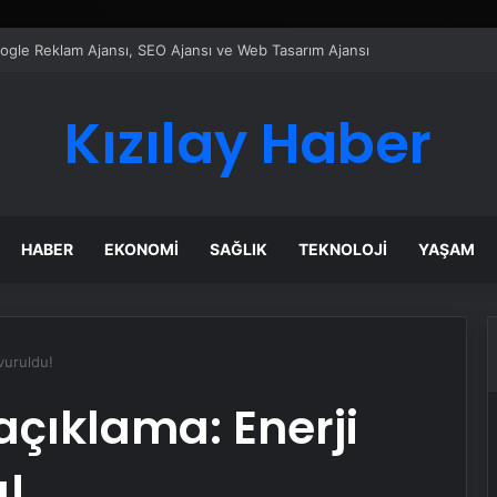
ı Dijital Taşımacılık Yazılımı
Kızılay Haber
HABER
EKONOMI
SAĞLIK
TEKNOLOJI
YAŞAM
 vuruldu!
açıklama: Enerji
u!