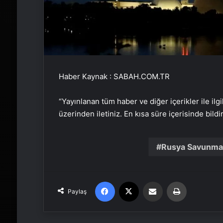
Haber Kaynak : SABAH.COM.TR
“Yayınlanan tüm haber ve diğer içerikler ile ilgil
üzerinden iletiniz. En kısa süre içerisinde bildi
Rusya Savunma 
Facebook
X
Email'den paylaş
Yaz
Paylaş