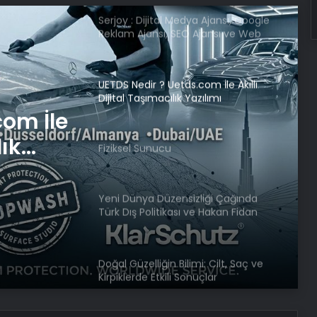
Serjoy : Dijital Medya Ajansı, Google
Reklam Ajansı, SEO Ajansı ve Web
Tasarım Ajansı
UETDS Nedir ? Uetds.com İle Akıllı
Dijital Taşımacılık Yazılımı
com İle
lık
Fiziksel Sunucu
Yeni Dünya Düzensizliği Çağında
Türk Dış Politikası ve Hakan Fidan
Faktörü
Doğal Güzelliğin Bilimi: Cilt, Saç ve
Kirpiklerde Etkili Sonuçlar