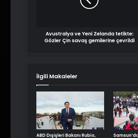
tetikte:
Gözler
Çin
savaş
gemilerine
Avustralya ve Yeni Zelanda tetikte:
çevrildi
Gözler Çin savaş gemilerine çevrildi
İlgili Makaleler
ABD Dışişleri Bakanı Rubio,
Samsun’da 