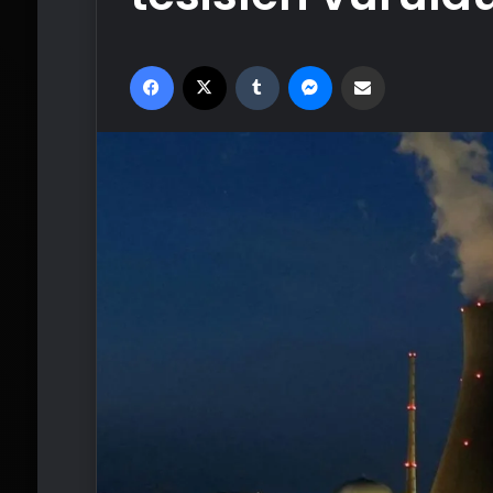
Facebook
X
Tumblr
Messenger
Email'den paylaş