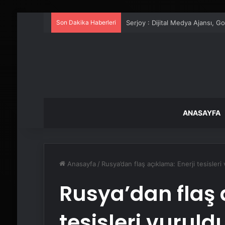
Son Dakika Haberleri
UETDS Nedir ? Uetds.com İle Akıll
ANASAYFA
Anasayfa
/
Rusya’dan flaş açıklama: Enerji tesisleri
Rusya’dan flaş 
tesisleri vuruld