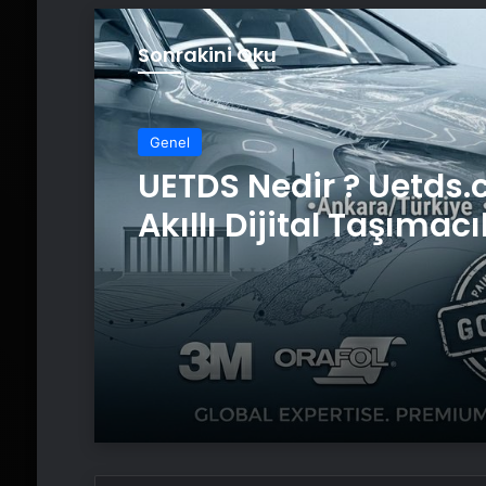
Sonrakini Oku
Genel
UETDS Nedir ? Uetds.
Akıllı Dijital Taşımacı
Yazılımı