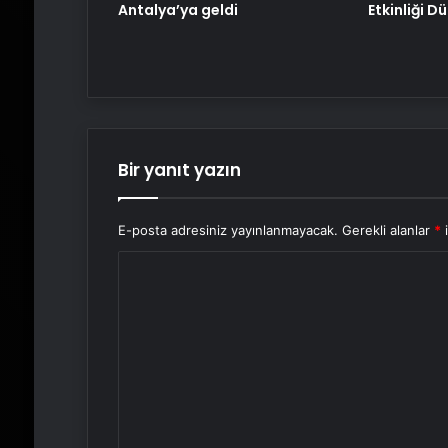
Antalya’ya geldi
Etkinliği D
Bir yanıt yazın
E-posta adresiniz yayınlanmayacak.
Gerekli alanlar
*
i
Y
o
r
u
m
*