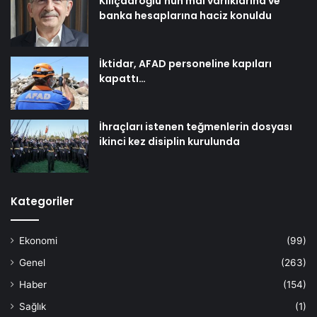
Kılıçdaroğlu’nun mal varlıklarına ve
banka hesaplarına haciz konuldu
İktidar, AFAD personeline kapıları
kapattı…
İhraçları istenen teğmenlerin dosyası
ikinci kez disiplin kurulunda
Kategoriler
Ekonomi
(99)
Genel
(263)
Haber
(154)
Sağlık
(1)