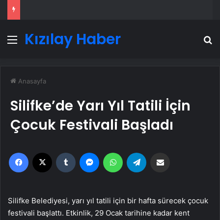
Kızılay Haber
Menü
A
Anasayfa
Silifke’de Yarı Yıl Tatili İçin
Çocuk Festivali Başladı
Facebook
X
Tumblr
Messenger
WhatsApp
Telegram
Email'den paylaş
Silifke Belediyesi, yarı yıl tatili için bir hafta sürecek çocuk
festivali başlattı. Etkinlik, 29 Ocak tarihine kadar kent