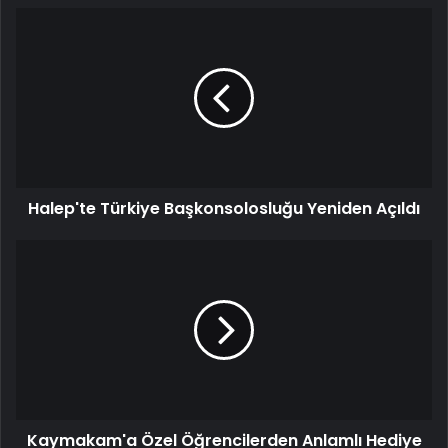
Halep'te
Türkiye
Başkonsolosluğu
Yeniden
Açıldı
Halep'te Türkiye Başkonsolosluğu Yeniden Açıldı
Kaymakam'a
Özel
Öğrencilerden
Anlamlı
Hediye
Kaymakam'a Özel Öğrencilerden Anlamlı Hediye