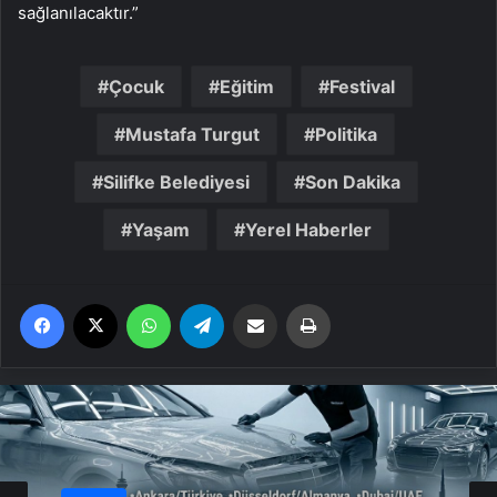
sağlanılacaktır.”
Çocuk
Eğitim
Festival
Mustafa Turgut
Politika
Silifke Belediyesi
Son Dakika
Yaşam
Yerel Haberler
Facebook
X
WhatsApp
Telegram
Email'den paylaş
Yaz