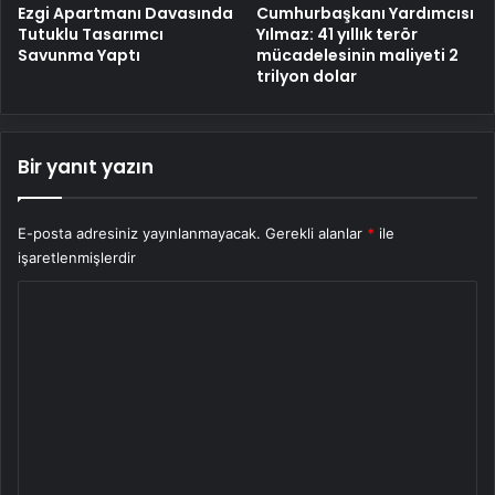
Cumhurbaşkanı Yardımcısı
Ezgi Apartmanı Davasında
Yılmaz: 41 yıllık terör
Tutuklu Tasarımcı
mücadelesinin maliyeti 2
Savunma Yaptı
trilyon dolar
Bir yanıt yazın
E-posta adresiniz yayınlanmayacak.
Gerekli alanlar
*
ile
işaretlenmişlerdir
Y
o
r
u
m
*