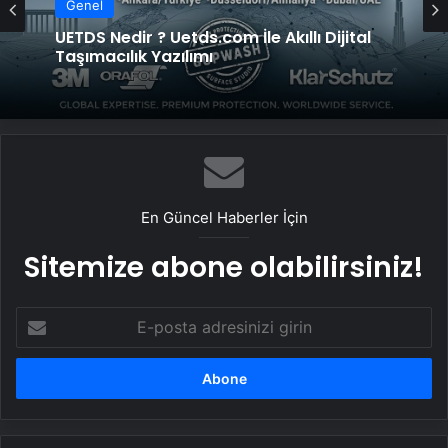
Genel
UETDS Nedir ? Uetds.com İle Akıllı Dijital
Taşımacılık Yazılımı
En Güncel Haberler İçin
Sitemize abone olabilirsiniz!
E-
posta
adresinizi
girin