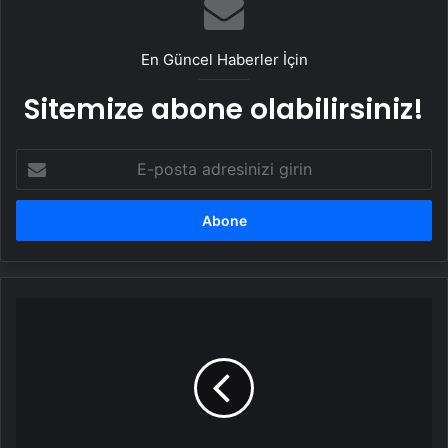
En Güncel Haberler İçin
Sitemize abone olabilirsiniz!
E-
posta
adresinizi
girin
İtalya
Başbakanı
Meloni
ABD'de:
Trump
ile
görüşecek