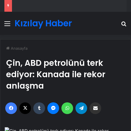
Kızılay Haber
Menü
A
Anasayfa
Çin, ABD petrolünü terk
ediyor: Kanada ile rekor
anlaşma
Facebook
X
Tumblr
Messenger
WhatsApp
Telegram
Email'den paylaş