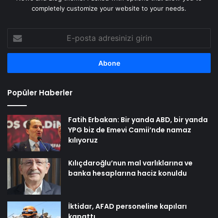
completely customize your website to your needs.
E-
posta
adresinizi
girin
Popüler Haberler
Fatih Erbakan: Bir yanda ABD, bir yanda
YPG biz de Emevi Camii’nde namaz
kılıyoruz
Kılıçdaroğlu’nun mal varlıklarına ve
banka hesaplarına haciz konuldu
İktidar, AFAD personeline kapıları
kapattı…