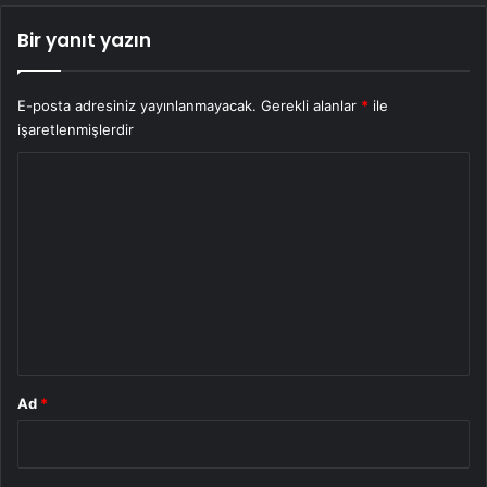
Bir yanıt yazın
E-posta adresiniz yayınlanmayacak.
Gerekli alanlar
*
ile
işaretlenmişlerdir
Y
o
r
u
m
*
Ad
*