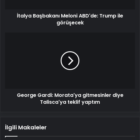
İtalya Başbakanı Meloni ABD'de: Trump ile
görüşecek
George
Gardi:
Morata'ya
gitmesinler
diye
Talisca'ya
teklif
yaptım
George Gardi: Morata'ya gitmesinler diye
Talisca'ya teklif yaptım
İlgili Makaleler