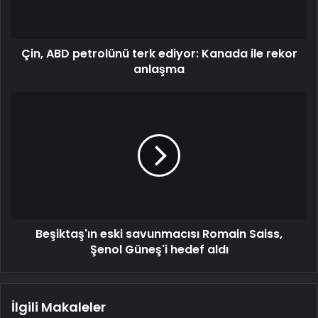
ile
rekor
anlaşma
Çin, ABD petrolünü terk ediyor: Kanada ile rekor
anlaşma
Beşiktaş'ın
eski
savunmacısı
Romain
Saiss,
Şenol
Güneş'i
hedef
aldı
Beşiktaş'ın eski savunmacısı Romain Saiss,
Şenol Güneş'i hedef aldı
İlgili Makaleler