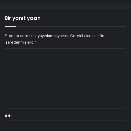
Bir yanıt yazın
E-posta adresiniz yayınlanmayacak.
Gerekli alanlar
*
ile
işaretlenmişlerdir
Y
o
r
u
m
*
Ad
*