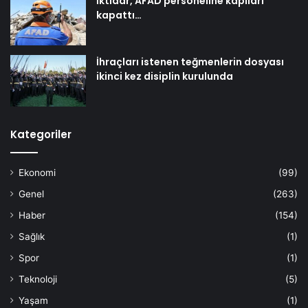
İktidar, AFAD personeline kapıları
kapattı…
İhraçları istenen teğmenlerin dosyası
ikinci kez disiplin kurulunda
Kategoriler
Ekonomi
(99)
Genel
(263)
Haber
(154)
Sağlık
(1)
Spor
(1)
Teknoloji
(5)
Yaşam
(1)