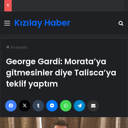
Kızılay Haber
Menü
A
Anasayfa
George Gardi: Morata’ya
gitmesinler diye Talisca’ya
teklif yaptım
Facebook
X
Tumblr
Messenger
WhatsApp
Telegram
Email'den paylaş