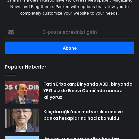
Jannah is a Clean Responsive WordPress Newspaper, Magazine,
News and Blog theme. Packed with options that allow you to
completely customize your website to your needs.
E-
posta
adresinizi
girin
Popüler Haberler
Fatih Erbakan: Bir yanda ABD, bir yanda
YPG biz de Emevi Camii’nde namaz
kılıyoruz
Kılıçdaroğlu’nun mal varlıklarına ve
banka hesaplarına haciz konuldu