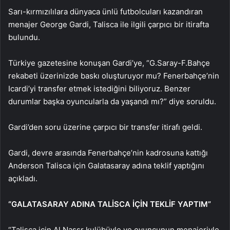
Sarı-kırmızılılara dünyaca ünlü futbolcuları kazandıran
menajer George Gardi, Talisca ile ilgili çarpıcı bir itirafta
bulundu.
Türkiye gazetesine konuşan Gardi’ye, “G.Saray-F.Bahçe
rekabeti üzerinizde baskı oluşturuyor mu? Fenerbahçe’nin
Icardi’yi transfer etmek istediğini biliyoruz. Benzer
durumlar başka oyuncularla da yaşandı mı?” diye soruldu.
Gardi’den soru üzerine çarpıcı bir transfer itirafı geldi.
Gardi, devre arasında Fenerbahçe’nin kadrosuna kattığı
Anderson Talisca için Galatasaray adına teklif yaptığını
açıkladı.
“GALATASARAY ADINA TALİSCA İÇİN TEKLİF YAPTIM”
“Talisca için Al Nassr kulübüyle ve oyuncunun menajeriyle