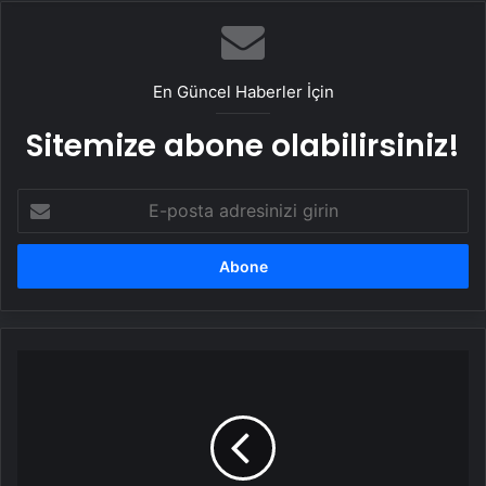
En Güncel Haberler İçin
Sitemize abone olabilirsiniz!
E-
posta
adresinizi
girin
Çin,
ABD
petrolünü
terk
ediyor:
Kanada